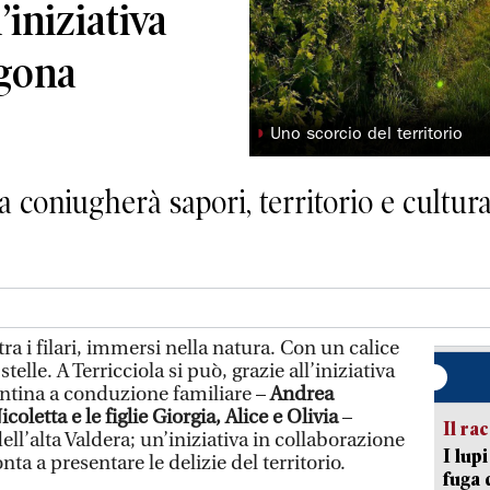
 l’iniziativa
Agona
◗
Uno scorcio del territorio
 coniugherà sapori, territorio e cultura
 i filari, immersi nella natura. Con un calice
stelle. A Terricciola si può, grazie all’iniziativa
cantina a conduzione familiare –
Andrea
oletta e le figlie Giorgia, Alice e Olivia
–
Il ra
dell’alta Valdera; un’iniziativa in collaborazione
I lup
onta a presentare le delizie del territorio.
fuga 