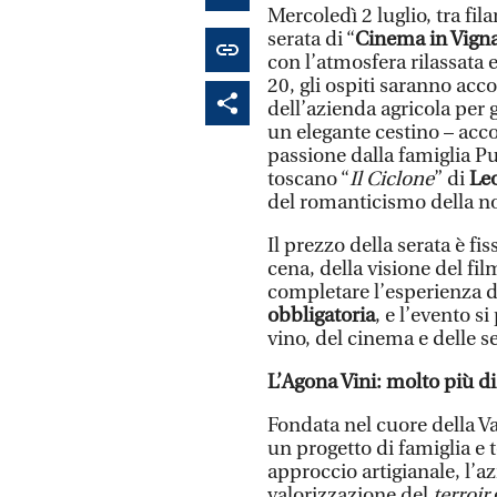
Mercoledì 2 luglio, tra fil
serata di “
Cinema in Vign
con l’atmosfera rilassata 
20, gli ospiti saranno acco
dell’azienda agricola per 
un elegante cestino – acc
passione dalla famiglia Puc
toscano “
Il Ciclone
” di
Le
del romanticismo della no
Il prezzo della serata è f
cena, della visione del film
completare l’esperienza da
obbligatoria
, e l’evento s
vino, del cinema e delle se
L’Agona Vini: molto più d
Fondata nel cuore della V
un progetto di famiglia e t
approccio artigianale, l’az
valorizzazione del
terroir