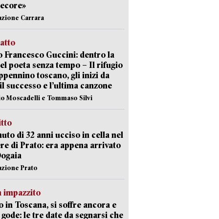
pecore»
azione Carrara
ratto
 Francesco Guccini: dentro la
del poeta senza tempo – Il rifugio
appennino toscano, gli inizi da
 il successo e l’ultima canzone
io Moscadelli e Tommaso Silvi
itto
uto di 32 anni ucciso in cella nel
re di Prato: era appena arrivato
Dogaia
azione Prato
 impazzito
 in Toscana, si soffre ancora e
i gode: le tre date da segnarsi che