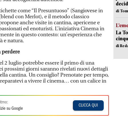
decid
etichette come “Il Presuntuoso” (Sangiovese in
di Tom
blend con Merlot), e il metodo classico
propone anche visite in cantina, apericene e
L’em
passionati ed enoturisti. L’iniziativa Cinema in
La To
tamente in questo contesto: un’esperienza che
cinqu
à e natura.
di Red
 perdere
 2 luglio potrebbe essere il primo di una
ei prossimi giorni saranno rivelati nuovi dettagli
 della cantina. Un consiglio? Prenotate per tempo,
reparatevi a vivere il cinema… con un calice in
itmo:
CLICCA QUI
izie su Google