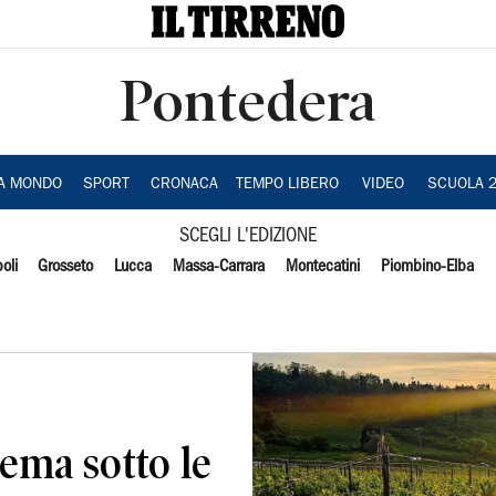
Pontedera
IA MONDO
SPORT
CRONACA
TEMPO LIBERO
VIDEO
SCUOLA 
SCEGLI L'EDIZIONE
oli
Grosseto
Lucca
Massa-Carrara
Montecatini
Piombino-Elba
inema sotto le