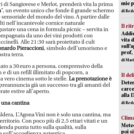
mie 
ari di Sangiovese e Merlot, prenderà vita la prima
a
”, un evento unico che fonde il grande schermo
di Red
e sensoriale del mondo del vino. A partire dalle
lti nell’incantevole cornice naturale
Il rit
gustare una cena in formula picnic – servita in
Addio
ompagnata da uno dei vini prodotti con
vita 
cinelli. Alle 21:30 sarà proiettato il cult
sull’
onardo Pieraccioni
, simbolo dell’umorismo e
prof,
stra terra.
di Mar
issato a 30 euro a persona, comprensivo della
 e di un refill illimitato di popcorn, a
Il del
 vero cinema sotto le stelle.
La prenotazione è
Deten
i preannuncia già un successo tra gli amanti del
carce
rate estive all’aperto.
alla 
i una cantina
di Red
aldera, L’Agona Vini non è solo una cantina, ma
Clima
erritorio. Con poco più di 2,5 ettari vitati e un
Meteo
ienda punta tutto sulla qualità, sulla
poi s
e sull’accoglienza autentica.