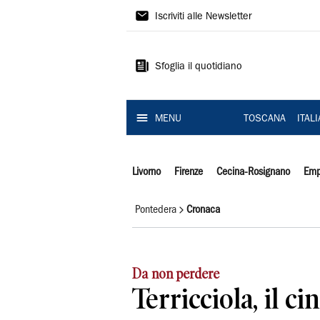
Il
Iscriviti alle Newsletter
Tirreno
Sfoglia il quotidiano
MENU
TOSCANA
ITAL
Livorno
Firenze
Cecina-Rosignano
Emp
Pontedera
Cronaca
Da non perdere
Terricciola, il c