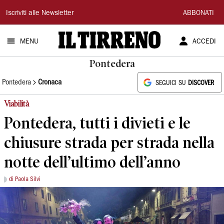
Il
Iscriviti alle Newsletter
ABBONATI
Tirreno
MENU
ACCEDI
Pontedera
Pontedera
Cronaca
SEGUICI SU
DISCOVER
Viabilità
Pontedera, tutti i divieti e le
chiusure strada per strada nella
notte dell’ultimo dell’anno
di Paola Silvi