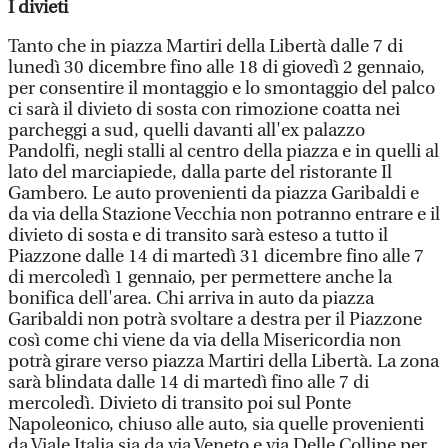
I divieti
Tanto che in piazza Martiri della Libertà dalle 7 di
lunedì 30 dicembre fino alle 18 di giovedì 2 gennaio,
per consentire il montaggio e lo smontaggio del palco
ci sarà il divieto di sosta con rimozione coatta nei
parcheggi a sud, quelli davanti all'ex palazzo
Pandolfi, negli stalli al centro della piazza e in quelli al
lato del marciapiede, dalla parte del ristorante Il
Gambero. Le auto provenienti da piazza Garibaldi e
da via della Stazione Vecchia non potranno entrare e il
divieto di sosta e di transito sarà esteso a tutto il
Piazzone dalle 14 di martedì 31 dicembre fino alle 7
di mercoledì 1 gennaio, per permettere anche la
bonifica dell'area. Chi arriva in auto da piazza
Garibaldi non potrà svoltare a destra per il Piazzone
così come chi viene da via della Misericordia non
potrà girare verso piazza Martiri della Libertà. La zona
sarà blindata dalle 14 di martedì fino alle 7 di
mercoledì. Divieto di transito poi sul Ponte
Napoleonico, chiuso alle auto, sia quelle provenienti
da Viale Italia sia da via Veneto e via Delle Colline per