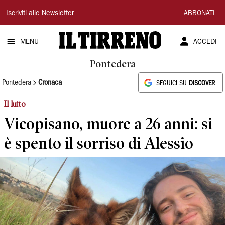
Il
Iscriviti alle Newsletter
ABBONATI
Tirreno
MENU
ACCEDI
Pontedera
Pontedera
Cronaca
SEGUICI SU
DISCOVER
Il lutto
Vicopisano, muore a 26 anni: si
è spento il sorriso di Alessio