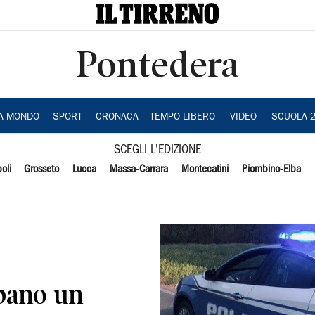
Pontedera
IA MONDO
SPORT
CRONACA
TEMPO LIBERO
VIDEO
SCUOLA 
SCEGLI L'EDIZIONE
oli
Grosseto
Lucca
Massa-Carrara
Montecatini
Piombino-Elba
pano un