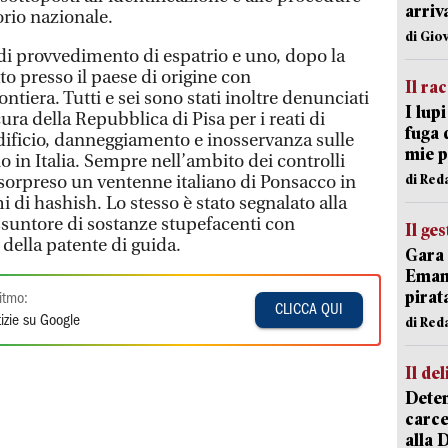
arriv
orio nazionale.
di Gio
di provvedimento di espatrio e uno, dopo la
to presso il paese di origine con
Il ra
iera. Tutti e sei sono stati inoltre denunciati
I lup
cura della Repubblica di Pisa per i reati di
fuga 
ificio, danneggiamento e inosservanza sulle
mie 
o in Italia. Sempre nell’ambito dei controlli
di Red
to sorpreso un ventenne italiano di Ponsacco in
 di hashish. Lo stesso è stato segnalato alla
assuntore di sostanze stupefacenti con
Il ge
ella patente di guida.
Gara 
Emanu
pirat
itmo:
CLICCA QUI
izie su Google
di Red
Il del
Deten
carce
alla 