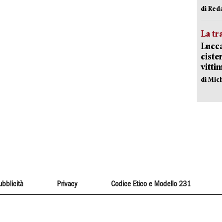
di Red
La tr
Lucca
ciste
vitti
di Mic
ubblicità
Privacy
Codice Etico e Modello 231