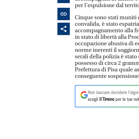
per l’espulsione dal territ
Cinque sono stati muniti 
convalida, è stato espatria
accompagnamento alla front
in stato di libertà alla Pro
occupazione abusiva di ed
norme inerenti il soggiorn
serali della polizia è sta
possesso di circa 2 grammi
Prefettura di Pisa quale 
conseguente sospensione d
Non lasciare decidere l'algor
scegli
Il Tirreno
per le tue not