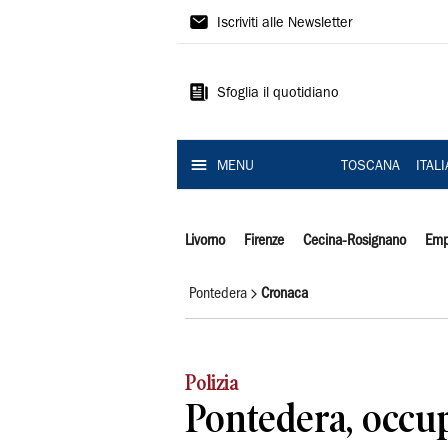
Il
Iscriviti alle Newsletter
Tirreno
Sfoglia il quotidiano
MENU
TOSCANA
ITAL
Livorno
Firenze
Cecina-Rosignano
Emp
Pontedera
Cronaca
Polizia
Pontedera, occu