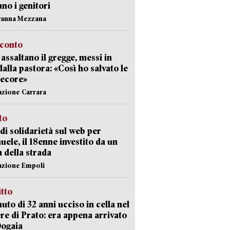
ano i genitori
vanna Mezzana
cconto
i assaltano il gregge, messi in
dalla pastora: «Così ho salvato le
pecore»
azione Carrara
sto
di solidarietà sul web per
ele, il 18enne investito da un
a della strada
azione Empoli
itto
uto di 32 anni ucciso in cella nel
re di Prato: era appena arrivato
Dogaia