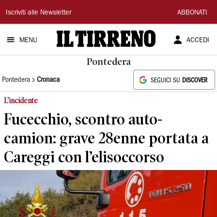
Il
Iscriviti alle Newsletter
ABBONATI
Tirreno
MENU
ACCEDI
Pontedera
Pontedera
Cronaca
SEGUICI SU
DISCOVER
L’incidente
Fucecchio, scontro auto-
camion: grave 28enne portata a
Careggi con l’elisoccorso