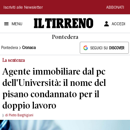
Il
Iscriviti alle Newsletter
ABBONATI
Tirreno
MENU
ACCEDI
Pontedera
Pontedera
Cronaca
SEGUICI SU
DISCOVER
La sentenza
Agente immobiliare dal pc
dell'Università: il nome del
pisano condannato per il
doppio lavoro
di Pietro Barghigiani