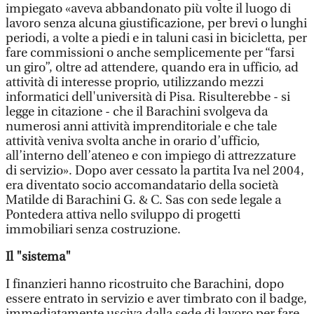
impiegato «aveva abbandonato più volte il luogo di
lavoro senza alcuna giustificazione, per brevi o lunghi
periodi, a volte a piedi e in taluni casi in bicicletta, per
fare commissioni o anche semplicemente per “farsi
un giro”, oltre ad attendere, quando era in ufficio, ad
attività di interesse proprio, utilizzando mezzi
informatici dell'università di Pisa. Risulterebbe - si
legge in citazione - che il Barachini svolgeva da
numerosi anni attività imprenditoriale e che tale
attività veniva svolta anche in orario d’ufficio,
all’interno dell’ateneo e con impiego di attrezzature
di servizio». Dopo aver cessato la partita Iva nel 2004,
era diventato socio accomandatario della società
Matilde di Barachini G. & C. Sas con sede legale a
Pontedera attiva nello sviluppo di progetti
immobiliari senza costruzione.
Il "sistema"
I finanzieri hanno ricostruito che Barachini, dopo
essere entrato in servizio e aver timbrato con il badge,
immediatamente usciva dalla sede di lavoro per fare