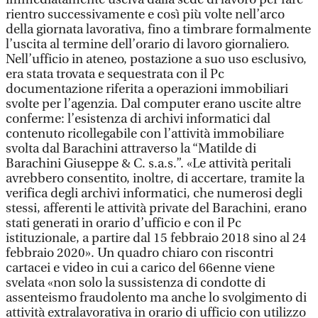
rientro successivamente e così più volte nell’arco
della giornata lavorativa, fino a timbrare formalmente
l’uscita al termine dell’orario di lavoro giornaliero.
Nell’ufficio in ateneo, postazione a suo uso esclusivo,
era stata trovata e sequestrata con il Pc
documentazione riferita a operazioni immobiliari
svolte per l’agenzia. Dal computer erano uscite altre
conferme: l’esistenza di archivi informatici dal
contenuto ricollegabile con l’attività immobiliare
svolta dal Barachini attraverso la “Matilde di
Barachini Giuseppe & C. s.a.s.”. «Le attività peritali
avrebbero consentito, inoltre, di accertare, tramite la
verifica degli archivi informatici, che numerosi degli
stessi, afferenti le attività private del Barachini, erano
stati generati in orario d’ufficio e con il Pc
istituzionale, a partire dal 15 febbraio 2018 sino al 24
febbraio 2020». Un quadro chiaro con riscontri
cartacei e video in cui a carico del 66enne viene
svelata «non solo la sussistenza di condotte di
assenteismo fraudolento ma anche lo svolgimento di
attività extralavorativa in orario di ufficio con utilizzo