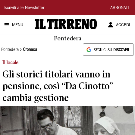
Il
Iscriviti alle Newsletter
ABBONATI
Tirreno
MENU
ACCEDI
Pontedera
Pontedera
Cronaca
SEGUICI SU
DISCOVER
Il locale
Gli storici titolari vanno in
pensione, così “Da Cinotto”
cambia gestione