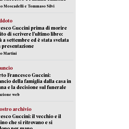
io Moscadelli e Tommaso Silvi
eddoto
esco Guccini prima di morire
ito di scrivere l’ultimo libro:
à a settembre ed è stata svelata
a presentazione
lo Martini
nuncio
to Francesco Guccini:
uncio della famiglia dalla casa in
na e la decisione sul funerale
azione web
ostro archivio
esco Guccini: il vecchio e il
no che si ritrovano e si
dono per mano