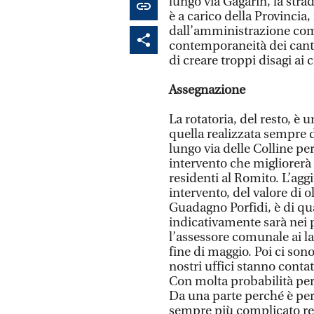
lungo via Gagarin, la stra
è a carico della Provincia,
dall’amministrazione comu
contemporaneità dei canti
di creare troppi disagi ai c
Assegnazione
La rotatoria, del resto, è
quella realizzata sempre d
lungo via delle Colline per
intervento che migliorerà 
residenti al Romito. L’agg
intervento, del valore di 
Guadagno Porfidi, è di qua
indicativamente sarà nei p
l’assessore comunale ai lav
fine di maggio. Poi ci son
nostri uffici stanno contat
Con molta probabilità però
Da una parte perché è peri
sempre più complicato rep