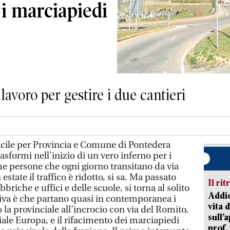
e i marciapiedi
avoro per gestire i due cantieri
ile per Provincia e Comune di Pontedera
asformi nell’inizio di un vero inferno per i
ime persone che ogni giorno transitano da via
 estate il traffico è ridotto, si sa. Ma passato
Il rit
bbriche e uffici e delle scuole, si torna al solito
Addio
ttiva è che partano quasi in contemporanea i
vita 
o la provinciale all’incrocio con via del Romito,
sull’
viale Europa, e il rifacimento dei marciapiedi
prof,