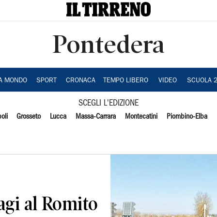
Pontedera
IA MONDO
SPORT
CRONACA
TEMPO LIBERO
VIDEO
SCUOLA 
SCEGLI L'EDIZIONE
oli
Grosseto
Lucca
Massa-Carrara
Montecatini
Piombino-Elba
agi al Romito