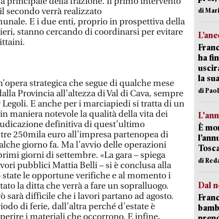
da principale della frazione. Il primo intervento
 il secondo verrà realizzato
di Mar
nale. E i due enti, proprio in prospettiva della
eri, stanno cercando di coordinarsi per evitare
L’an
ittaini.
Franc
ha fin
uscir
la su
 un’opera strategica che segue di qualche mese
di Pao
alla Provincia all’altezza di Val di Cava, sempre
 Legoli. E anche per i marciapiedi si tratta di un
in maniera notevole la qualità della vita dei
L'an
iudicazione definitiva di quest’ultimo
È mor
oltre 250mila euro all’impresa partenopea di
l’ann
lche giorno fa. Ma l’avvio delle operazioni
Tosca
rimi giorni di settembre. «La gara – spiega
di Red
ori pubblici Mattia Belli – si è conclusa alla
o state le opportune verifiche e al momento i
Dal n
tato la ditta che verrà a fare un sopralluogo.
 sarà difficile che i lavori partano ad agosto.
Franc
odo di ferie, dall’altra perché d’estate è
bambi
erire i materiali che occorrono. E infine,
pren