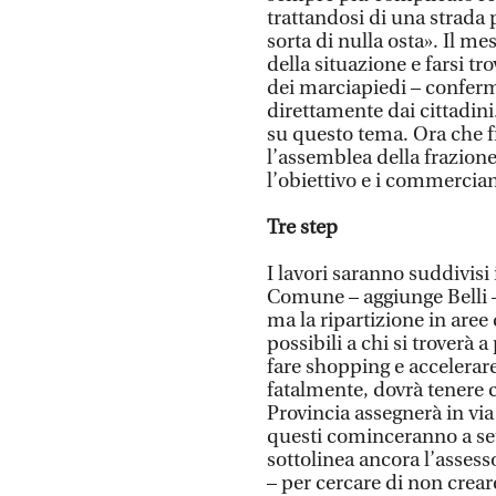
trattandosi di una strada p
sorta di nulla osta». Il m
della situazione e farsi t
dei marciapiedi – conferm
direttamente dai cittadini
su questo tema. Ora che f
l’assemblea della frazione
l’obiettivo e i commercian
Tre step
I lavori saranno suddivisi 
Comune – aggiunge Belli – 
ma la ripartizione in are
possibili a chi si troverà 
fare shopping e accelera
fatalmente, dovrà tenere c
Provincia assegnerà in via
questi cominceranno a se
sottolinea ancora l’asses
– per cercare di non creare