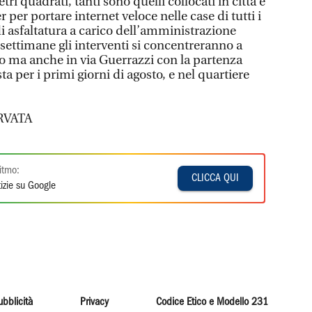
i quadrati, tanti sono quelli collocati in città e
 per portare internet veloce nelle case di tutti i
 di asfaltatura a carico dell’amministrazione
settimane gli interventi si concentreranno a
lo ma anche in via Guerrazzi con la partenza
ta per i primi giorni di agosto, e nel quartiere
RVATA
itmo:
CLICCA QUI
izie su Google
ubblicità
Privacy
Codice Etico e Modello 231