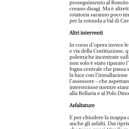
proseguimento al Romito è
creano disagi. Ma è altrett
rotatoria saranno poco im
per la rotonda a Val di Cav
Altri interventi
In corso d’opera invece le a
e via della Costituzione, q
polemiche incentrate sulla
non solo è stato riparato l
fogna centrale che passa s
la luce con l’installazion
l’assessore – che aspettar
intersezione mentre stanno
alla Bellaria e al Polo Di
Asfaltature
E per chiudere la mappa d
anche gli asfalti. Dai ripr