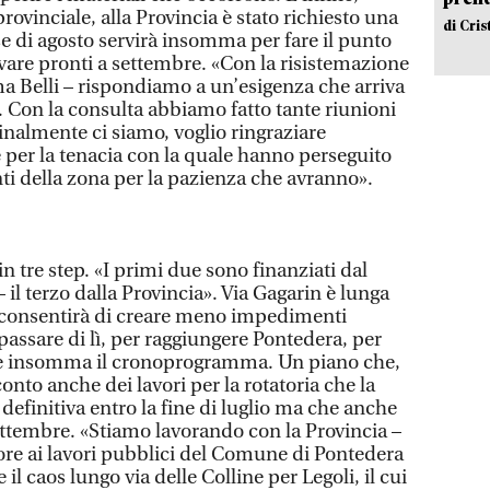
rovinciale, alla Provincia è stato richiesto una
di Cri
ese di agosto servirà insomma per fare il punto
rovare pronti a settembre. «Con la risistemazione
a Belli – rispondiamo a un’esigenza che arriva
. Con la consulta abbiamo fatto tante riunioni
inalmente ci siamo, voglio ringraziare
 per la tenacia con la quale hanno perseguito
ti della zona per la pazienza che avranno».
in tre step. «I primi due sono finanziati dal
il terzo dalla Provincia». Via Gagarin è lunga
e consentirà di creare meno impedimenti
a passare di lì, per raggiungere Pontedera, per
re insomma il cronoprogramma. Un piano che,
onto anche dei lavori per la rotatoria che la
 definitiva entro la fine di luglio ma che anche
ttembre. «Stiamo lavorando con la Provincia –
sore ai lavori pubblici del Comune di Pontedera
 il caos lungo via delle Colline per Legoli, il cui