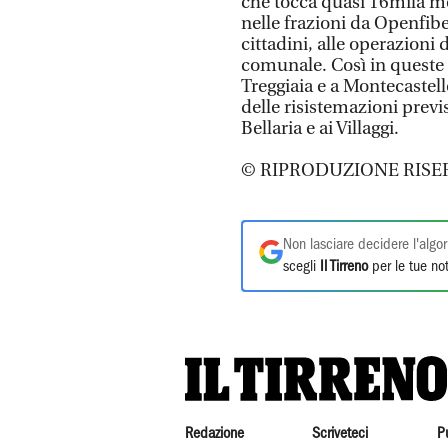
che tocca quasi 16mila metr
nelle frazioni da Openfiber
cittadini, alle operazioni
comunale. Così in queste 
Treggiaia e a Montecastel
delle risistemazioni previs
Bellaria e ai Villaggi.
© RIPRODUZIONE RISE
Non lasciare decidere l'algor
scegli
Il Tirreno
per le tue not
Redazione
Scriveteci
P