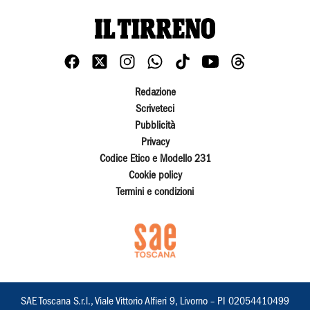
Redazione
Scriveteci
Pubblicità
Privacy
Codice Etico e Modello 231
Cookie policy
Termini e condizioni
SAE Toscana S.r.l., Viale Vittorio Alfieri 9, Livorno – PI 02054410499