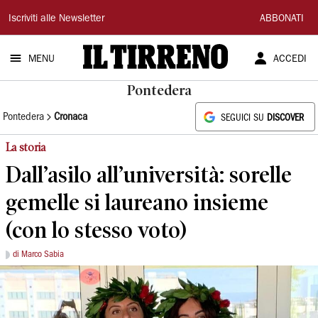
Il
Iscriviti alle Newsletter
ABBONATI
Tirreno
MENU
ACCEDI
Pontedera
Pontedera
Cronaca
SEGUICI SU
DISCOVER
La storia
Dall’asilo all’università: sorelle
gemelle si laureano insieme
(con lo stesso voto)
di Marco Sabia