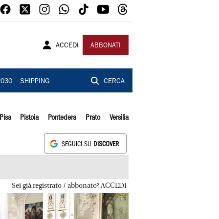
ACCEDI
ABBONATI
2030
SHIPPING
CERCA
Pisa
Pistoia
Pontedera
Prato
Versilia
SEGUICI SU
DISCOVER
Sei già registrato / abbonato? ACCEDI