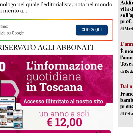
Addio
nologo nel quale l’editorialista, nota nel mondo
vita 
n merito a...
sull’
prof,
itmo:
di Mar
CLICCA QUI
izie su Google
L'an
RISERVATO AGLI ABBONATI
È mor
l’ann
Tosca
di Red
Dal n
Franc
bambi
pren
di Cri