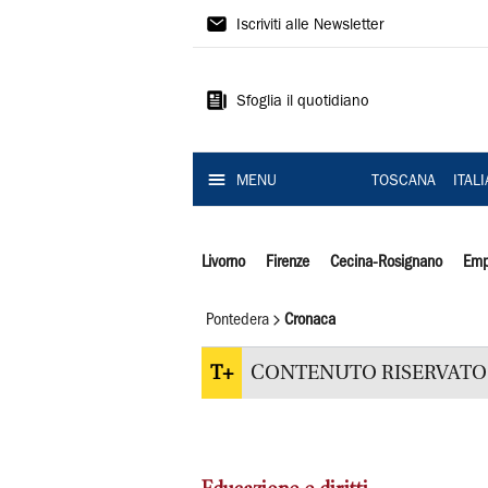
Il
Iscriviti alle Newsletter
Tirreno
Sfoglia il quotidiano
MENU
TOSCANA
ITAL
Livorno
Firenze
Cecina-Rosignano
Emp
Pontedera
Cronaca
T+
CONTENUTO RISERVATO 