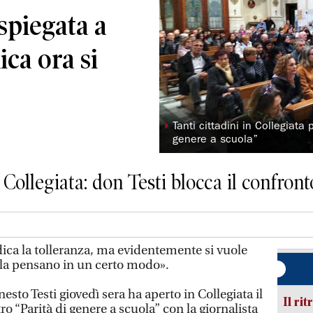
spiegata a
ica ora si
◗
Tanti cittadini in Collegiata 
genere a scuola”
 Collegiata: don Testi blocca il confront
a la tolleranza, ma evidentemente si vuole
 la pensano in un certo modo».
sto Testi giovedì sera ha aperto in Collegiata il
Il rit
o “Parità di genere a scuola” con la giornalista