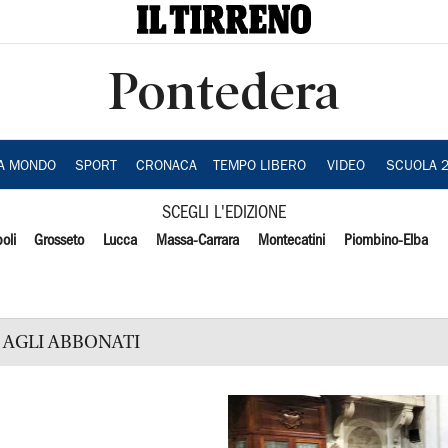
Pontedera
IA MONDO
SPORT
CRONACA
TEMPO LIBERO
VIDEO
SCUOLA 
SCEGLI L'EDIZIONE
oli
Grosseto
Lucca
Massa-Carrara
Montecatini
Piombino-Elba
AGLI ABBONATI