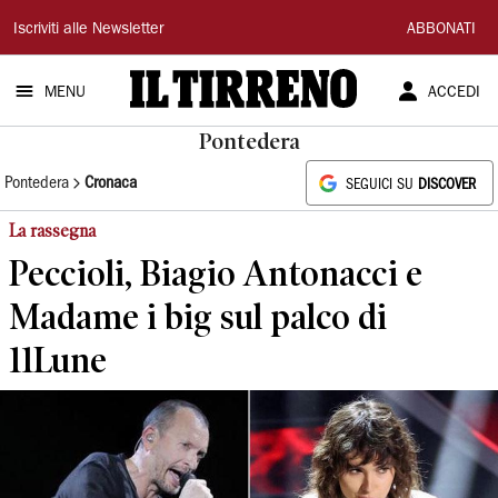
Il
Iscriviti alle Newsletter
ABBONATI
Tirreno
MENU
ACCEDI
Pontedera
Pontedera
Cronaca
SEGUICI SU
DISCOVER
La rassegna
Peccioli, Biagio Antonacci e
Madame i big sul palco di
11Lune