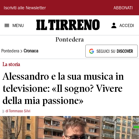
Il
Iscriviti alle Newsletter
ABBONATI
Tirreno
MENU
ACCEDI
Pontedera
Pontedera
Cronaca
SEGUICI SU
DISCOVER
La storia
Alessandro e la sua musica in
televisione: «Il sogno? Vivere
della mia passione»
di Tommaso Silvi