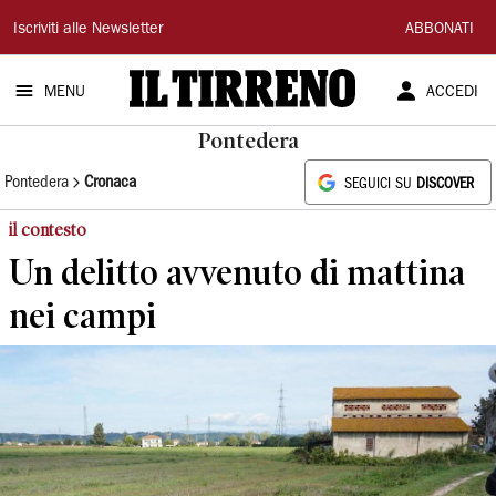
Il
Iscriviti alle Newsletter
ABBONATI
Tirreno
MENU
ACCEDI
Pontedera
Pontedera
Cronaca
SEGUICI SU
DISCOVER
il contesto
Un delitto avvenuto di mattina
nei campi