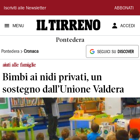
Il
Iscriviti alle Newsletter
ABBONATI
Tirreno
MENU
ACCEDI
Pontedera
Pontedera
Cronaca
SEGUICI SU
DISCOVER
aiuti alle famiglie
Bimbi ai nidi privati, un
sostegno dall’Unione Valdera