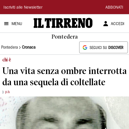
Il
Iscriviti alle Newsletter
ABBONATI
Tirreno
MENU
ACCEDI
Pontedera
Pontedera
Cronaca
SEGUICI SU
DISCOVER
chi è
Una vita senza ombre interrotta
da una sequela di coltellate
p.b.