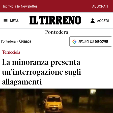
Il
Iscriviti alle Newsletter
ABBONATI
Tirreno
MENU
ACCEDI
Pontedera
Pontedera
Cronaca
SEGUICI SU
DISCOVER
Terricciola
La minoranza presenta
un’interrogazione sugli
allagamenti