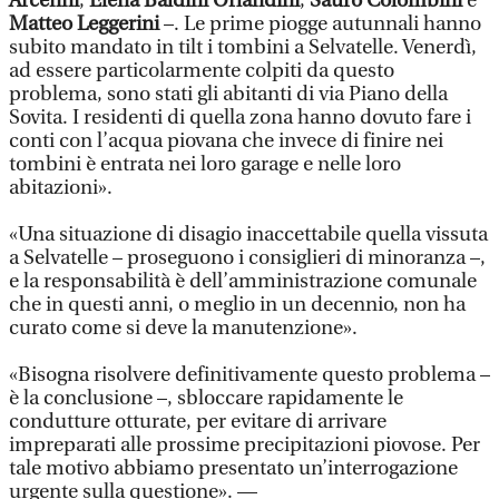
Arcenni
,
Elena Baldini Orlandini
,
Sauro Colombini
e
Matteo Leggerini
–. Le prime piogge autunnali hanno
subito mandato in tilt i tombini a Selvatelle. Venerdì,
ad essere particolarmente colpiti da questo
problema, sono stati gli abitanti di via Piano della
Sovita. I residenti di quella zona hanno dovuto fare i
conti con l’acqua piovana che invece di finire nei
tombini è entrata nei loro garage e nelle loro
abitazioni».
«Una situazione di disagio inaccettabile quella vissuta
a Selvatelle – proseguono i consiglieri di minoranza –,
e la responsabilità è dell’amministrazione comunale
che in questi anni, o meglio in un decennio, non ha
curato come si deve la manutenzione».
«Bisogna risolvere definitivamente questo problema –
è la conclusione –, sbloccare rapidamente le
condutture otturate, per evitare di arrivare
impreparati alle prossime precipitazioni piovose. Per
tale motivo abbiamo presentato un’interrogazione
urgente sulla questione». —