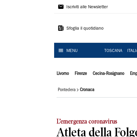
Il
Iscriviti alle Newsletter
Tirreno
Sfoglia il quotidiano
MENU
TOSCANA
ITAL
Livorno
Firenze
Cecina-Rosignano
Emp
Pontedera
Cronaca
L’emergenza coronavirus
Atleta della Folg