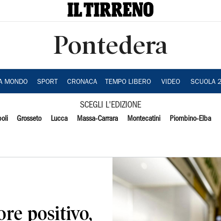
Pontedera
IA MONDO
SPORT
CRONACA
TEMPO LIBERO
VIDEO
SCUOLA 
SCEGLI L'EDIZIONE
oli
Grosseto
Lucca
Massa-Carrara
Montecatini
Piombino-Elba
ore positivo,