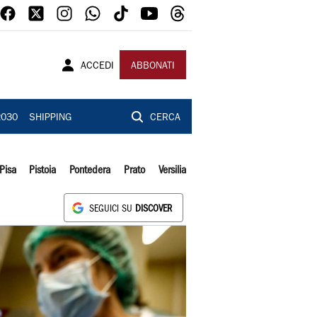
ACCEDI
ABBONATI
2030
SHIPPING
CERCA
Pisa
Pistoia
Pontedera
Prato
Versilia
SEGUICI SU
DISCOVER