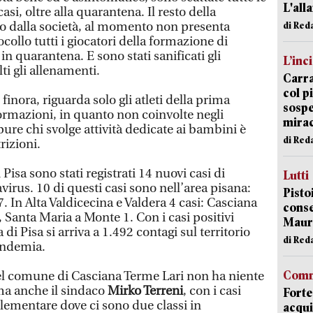
L'all
asi, oltre alla quarantena. Il resto della
to dalla società, al momento non presenta
di Red
llo tutti i giocatori della formazione di
in quarantena. E sono stati sanificati gli
L’inc
ti gli allenamenti.
Carra
col p
inora, riguarda solo gli atleti della prima
sospe
formazioni, in quanto non coinvolte negli
mira
ure chi svolge attività dedicate ai bambini è
di Red
rizioni.
 Pisa sono stati registrati 14 nuovi casi di
Lutti
virus. 10 di questi casi sono nell’area pisana:
Pisto
7. In Alta Valdicecina e Valdera 4 casi: Casciana
conse
 Santa Maria a Monte 1. Con i casi positivi
Mauro
a di Pisa si arriva a 1.492 contagi sul territorio
di Red
andemia.
Comm
nel comune di Casciana Terme Lari non ha niente
ma anche il sindaco
Mirko Terreni
, con i casi
Forte
elementare dove ci sono due classi in
acqui