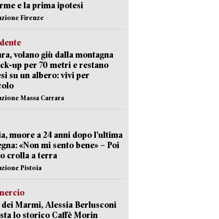
arme e la prima ipotesi
azione Firenze
idente
ra, volano giù dalla montagna
ick-up per 70 metri e restano
si su un albero: vivi per
colo
azione Massa Carrara
ia, muore a 24 anni dopo l’ultima
gna: «Non mi sento bene» – Poi
 crolla a terra
azione Pistoia
ercio
 dei Marmi, Alessia Berlusconi
sta lo storico Caffè Morin