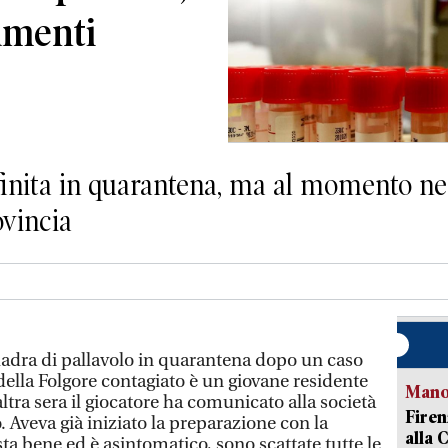
namenti
finita in quarantena, ma al momento n
ovincia
adra di pallavolo in quarantena dopo un caso
 della Folgore contagiato è un giovane residente
Manov
tra sera il giocatore ha comunicato alla società
Firen
o. Aveva già iniziato la preparazione con la
alla 
sta bene ed è asintomatico, sono scattate tutte le