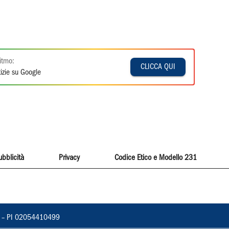
itmo:
CLICCA QUI
izie su Google
ubblicità
Privacy
Codice Etico e Modello 231
vorno – PI 02054410499