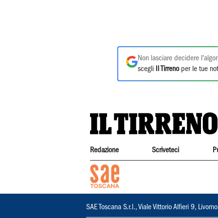
Non lasciare decidere l'algor
scegli
Il Tirreno
per le tue not
Redazione
Scriveteci
P
SAE Toscana S.r.l., Viale Vittorio Alfieri 9, Li