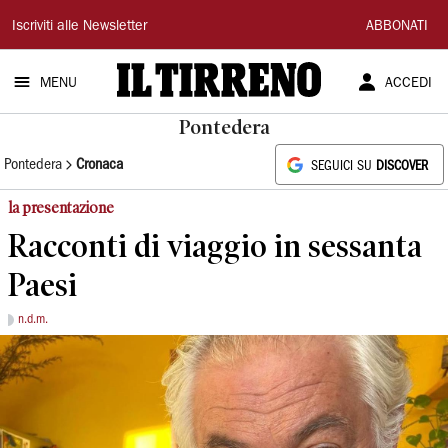
Il
Iscriviti alle Newsletter
ABBONATI
Tirreno
MENU
ACCEDI
Pontedera
Pontedera
Cronaca
SEGUICI SU
DISCOVER
la presentazione
Racconti di viaggio in sessanta
Paesi
n.d.m.