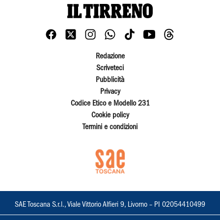
Redazione
Scriveteci
Pubblicità
Privacy
Codice Etico e Modello 231
Cookie policy
Termini e condizioni
SAE Toscana S.r.l., Viale Vittorio Alfieri 9, Livorno – PI 02054410499