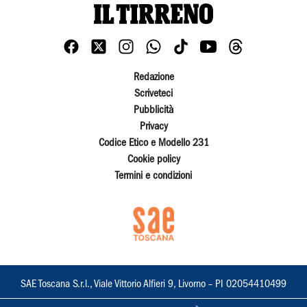
Redazione
Scriveteci
Pubblicità
Privacy
Codice Etico e Modello 231
Cookie policy
Termini e condizioni
SAE Toscana S.r.l., Viale Vittorio Alfieri 9, Livorno – PI 02054410499