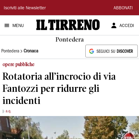
Il
Iscriviti alle Newsletter
ABBONATI
Tirreno
MENU
ACCEDI
Pontedera
Pontedera
Cronaca
SEGUICI SU
DISCOVER
opere pubbliche
Rotatoria all’incrocio di via
Fantozzi per ridurre gli
incidenti
a.q.