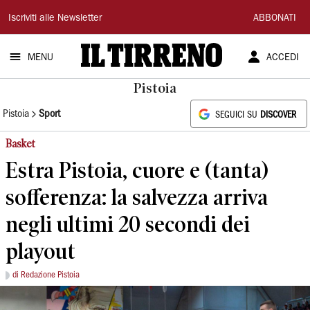
Il
Iscriviti alle Newsletter
ABBONATI
Tirreno
MENU
ACCEDI
Pistoia
Pistoia
Sport
SEGUICI SU
DISCOVER
Basket
Estra Pistoia, cuore e (tanta)
sofferenza: la salvezza arriva
negli ultimi 20 secondi dei
playout
di Redazione Pistoia