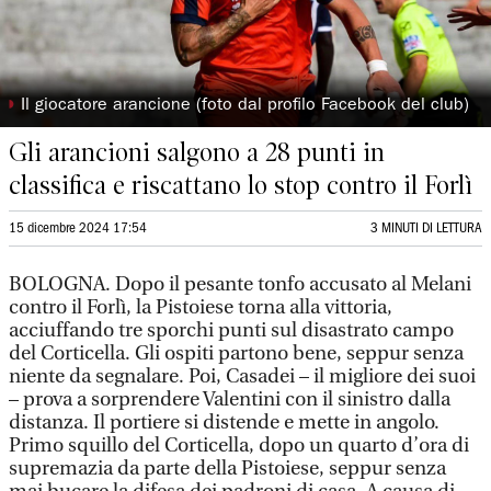
◗
Il giocatore arancione (foto dal profilo Facebook del club)
Gli arancioni salgono a 28 punti in
classifica e riscattano lo stop contro il Forlì
15 dicembre 2024 17:54
3 MINUTI DI LETTURA
BOLOGNA. Dopo il pesante tonfo accusato al Melani
contro il Forlì, la Pistoiese torna alla vittoria,
acciuffando tre sporchi punti sul disastrato campo
del Corticella. Gli ospiti partono bene, seppur senza
niente da segnalare. Poi, Casadei – il migliore dei suoi
– prova a sorprendere Valentini con il sinistro dalla
distanza. Il portiere si distende e mette in angolo.
Primo squillo del Corticella, dopo un quarto d’ora di
supremazia da parte della Pistoiese, seppur senza