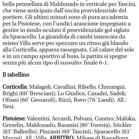
bella pennellata di Maldonado in verticale per Tascini,
che viene anticipato dall’uscita provvidenziale del
portiere. Gli ultimi minuti sono di pura accademia
per la Pistoiese, con l’undici arancione impegnato a
gestire in modo oculato il provvidenziale gol siglato
da Sparacello. La girandola di cambi innescata da
mister Villa serve per spezzare un ritmo già blando
alla Corticella, apparsa rassegnata. Col calare del sole
e in un campo sportivo al buio, la partita si spegne
senza più alcun tipo di sussulto: finale 0-1.
Il tabellino
Corticella
: Malagoli, Cavallini, Ribello, Chmangui,
Brighi (60' Bresciani); Lo Giudice, Casadei, Sadek;
Ofoasi (60' Gessaroli), Rizzi, Bovo (76' Landi). All.:
Nesi.
Pistoiese
: Valentini, Accardi, Polvani, Cuomo; Maloku,
Greselin, Maldonado, Basanisi (80' Foresta), Stickler
(83' Balleello); Pinzauti (69' Tascini), Sparacello (83'
Mazzei). All.: Villa.
ARBITRO
: Milone di Barcellona