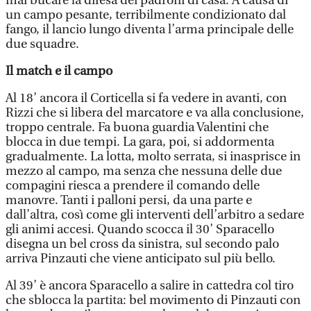
mai bucare la difesa dei padroni di casa. A causa di
un campo pesante, terribilmente condizionato dal
fango, il lancio lungo diventa l’arma principale delle
due squadre.
Il match e il campo
Al 18’ ancora il Corticella si fa vedere in avanti, con
Rizzi che si libera del marcatore e va alla conclusione,
troppo centrale. Fa buona guardia Valentini che
blocca in due tempi. La gara, poi, si addormenta
gradualmente. La lotta, molto serrata, si inasprisce in
mezzo al campo, ma senza che nessuna delle due
compagini riesca a prendere il comando delle
manovre. Tanti i palloni persi, da una parte e
dall’altra, così come gli interventi dell’arbitro a sedare
gli animi accesi. Quando scocca il 30’ Sparacello
disegna un bel cross da sinistra, sul secondo palo
arriva Pinzauti che viene anticipato sul più bello.
Al 39’ è ancora Sparacello a salire in cattedra col tiro
che sblocca la partita: bel movimento di Pinzauti con