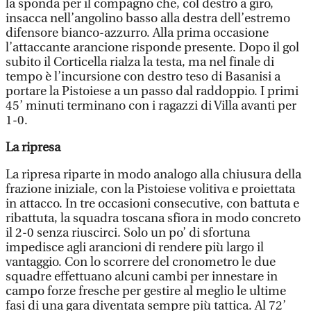
la sponda per il compagno che, col destro a giro,
insacca nell’angolino basso alla destra dell’estremo
difensore bianco-azzurro. Alla prima occasione
l’attaccante arancione risponde presente. Dopo il gol
subito il Corticella rialza la testa, ma nel finale di
tempo è l’incursione con destro teso di Basanisi a
portare la Pistoiese a un passo dal raddoppio. I primi
45’ minuti terminano con i ragazzi di Villa avanti per
1-0.
La ripresa
La ripresa riparte in modo analogo alla chiusura della
frazione iniziale, con la Pistoiese volitiva e proiettata
in attacco. In tre occasioni consecutive, con battuta e
ribattuta, la squadra toscana sfiora in modo concreto
il 2-0 senza riuscirci. Solo un po’ di sfortuna
impedisce agli arancioni di rendere più largo il
vantaggio. Con lo scorrere del cronometro le due
squadre effettuano alcuni cambi per innestare in
campo forze fresche per gestire al meglio le ultime
fasi di una gara diventata sempre più tattica. Al 72’