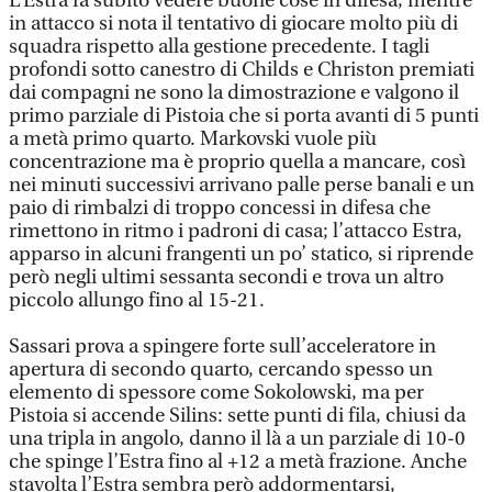
L’Estra fa subito vedere buone cose in difesa, mentre
in attacco si nota il tentativo di giocare molto più di
squadra rispetto alla gestione precedente. I tagli
profondi sotto canestro di Childs e Christon premiati
dai compagni ne sono la dimostrazione e valgono il
primo parziale di Pistoia che si porta avanti di 5 punti
a metà primo quarto. Markovski vuole più
concentrazione ma è proprio quella a mancare, così
nei minuti successivi arrivano palle perse banali e un
paio di rimbalzi di troppo concessi in difesa che
rimettono in ritmo i padroni di casa; l’attacco Estra,
apparso in alcuni frangenti un po’ statico, si riprende
però negli ultimi sessanta secondi e trova un altro
piccolo allungo fino al 15-21.
Sassari prova a spingere forte sull’acceleratore in
apertura di secondo quarto, cercando spesso un
elemento di spessore come Sokolowski, ma per
Pistoia si accende Silins: sette punti di fila, chiusi da
una tripla in angolo, danno il là a un parziale di 10-0
che spinge l’Estra fino al +12 a metà frazione. Anche
stavolta l’Estra sembra però addormentarsi,