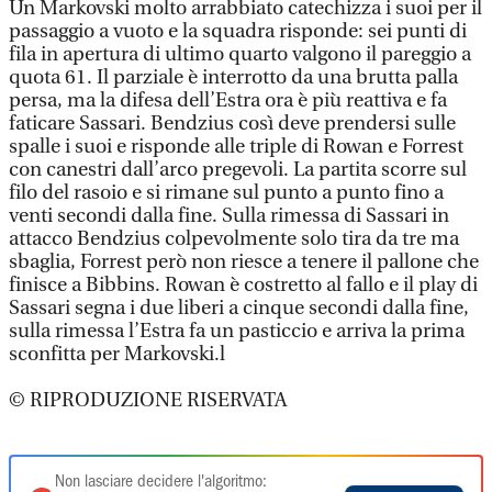
Un Markovski molto arrabbiato catechizza i suoi per il
passaggio a vuoto e la squadra risponde: sei punti di
fila in apertura di ultimo quarto valgono il pareggio a
quota 61. Il parziale è interrotto da una brutta palla
persa, ma la difesa dell’Estra ora è più reattiva e fa
faticare Sassari. Bendzius così deve prendersi sulle
spalle i suoi e risponde alle triple di Rowan e Forrest
con canestri dall’arco pregevoli. La partita scorre sul
filo del rasoio e si rimane sul punto a punto fino a
venti secondi dalla fine. Sulla rimessa di Sassari in
attacco Bendzius colpevolmente solo tira da tre ma
sbaglia, Forrest però non riesce a tenere il pallone che
finisce a Bibbins. Rowan è costretto al fallo e il play di
Sassari segna i due liberi a cinque secondi dalla fine,
sulla rimessa l’Estra fa un pasticcio e arriva la prima
sconfitta per Markovski.l
© RIPRODUZIONE RISERVATA
Non lasciare decidere l'algoritmo: