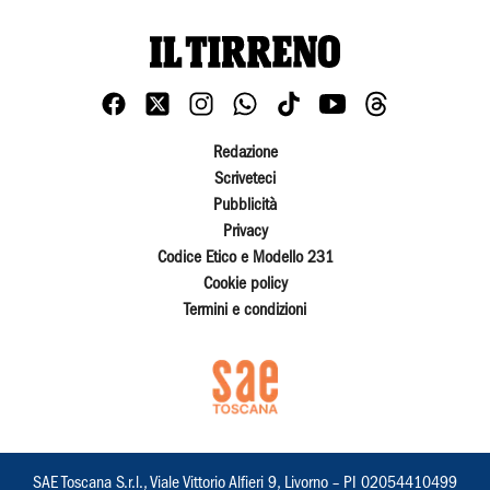
Redazione
Scriveteci
Pubblicità
Privacy
Codice Etico e Modello 231
Cookie policy
Termini e condizioni
SAE Toscana S.r.l., Viale Vittorio Alfieri 9, Livorno – PI 02054410499