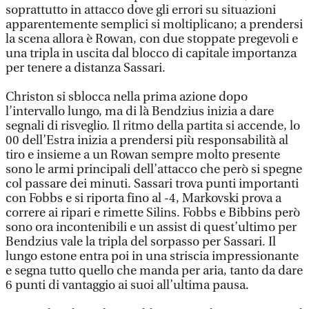
soprattutto in attacco dove gli errori su situazioni
apparentemente semplici si moltiplicano; a prendersi
la scena allora è Rowan, con due stoppate pregevoli e
una tripla in uscita dal blocco di capitale importanza
per tenere a distanza Sassari.
Christon si sblocca nella prima azione dopo
l’intervallo lungo, ma di là Bendzius inizia a dare
segnali di risveglio. Il ritmo della partita si accende, lo
00 dell’Estra inizia a prendersi più responsabilità al
tiro e insieme a un Rowan sempre molto presente
sono le armi principali dell’attacco che però si spegne
col passare dei minuti. Sassari trova punti importanti
con Fobbs e si riporta fino al -4, Markovski prova a
correre ai ripari e rimette Silins. Fobbs e Bibbins però
sono ora incontenibili e un assist di quest’ultimo per
Bendzius vale la tripla del sorpasso per Sassari. Il
lungo estone entra poi in una striscia impressionante
e segna tutto quello che manda per aria, tanto da dare
6 punti di vantaggio ai suoi all’ultima pausa.