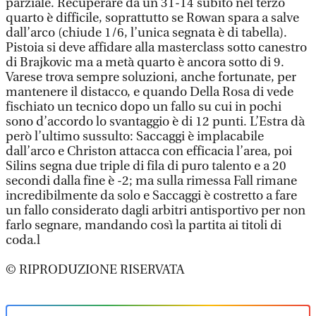
parziale. Recuperare da un 31-14 subito nel terzo
quarto è difficile, soprattutto se Rowan spara a salve
dall’arco (chiude 1/6, l’unica segnata è di tabella).
Pistoia si deve affidare alla masterclass sotto canestro
di Brajkovic ma a metà quarto è ancora sotto di 9.
Varese trova sempre soluzioni, anche fortunate, per
mantenere il distacco, e quando Della Rosa di vede
fischiato un tecnico dopo un fallo su cui in pochi
sono d’accordo lo svantaggio è di 12 punti. L’Estra dà
però l’ultimo sussulto: Saccaggi è implacabile
dall’arco e Christon attacca con efficacia l’area, poi
Silins segna due triple di fila di puro talento e a 20
secondi dalla fine è -2; ma sulla rimessa Fall rimane
incredibilmente da solo e Saccaggi è costretto a fare
un fallo considerato dagli arbitri antisportivo per non
farlo segnare, mandando così la partita ai titoli di
coda.l
© RIPRODUZIONE RISERVATA