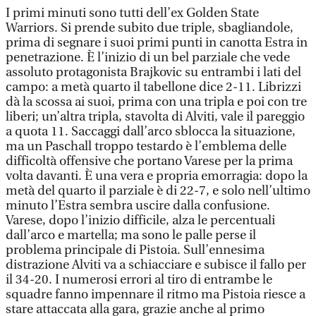
I primi minuti sono tutti dell’ex Golden State
Warriors. Si prende subito due triple, sbagliandole,
prima di segnare i suoi primi punti in canotta Estra in
penetrazione. È l’inizio di un bel parziale che vede
assoluto protagonista Brajkovic su entrambi i lati del
campo: a metà quarto il tabellone dice 2-11. Librizzi
dà la scossa ai suoi, prima con una tripla e poi con tre
liberi; un’altra tripla, stavolta di Alviti, vale il pareggio
a quota 11. Saccaggi dall’arco sblocca la situazione,
ma un Paschall troppo testardo è l’emblema delle
difficoltà offensive che portano Varese per la prima
volta davanti. È una vera e propria emorragia: dopo la
metà del quarto il parziale è di 22-7, e solo nell’ultimo
minuto l’Estra sembra uscire dalla confusione.
Varese, dopo l’inizio difficile, alza le percentuali
dall’arco e martella; ma sono le palle perse il
problema principale di Pistoia. Sull’ennesima
distrazione Alviti va a schiacciare e subisce il fallo per
il 34-20. I numerosi errori al tiro di entrambe le
squadre fanno impennare il ritmo ma Pistoia riesce a
stare attaccata alla gara, grazie anche al primo