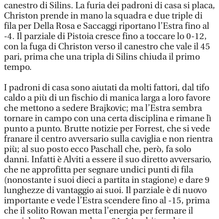
canestro di Silins. La furia dei padroni di casa si placa,
Christon prende in mano la squadra e due triple di
fila per Della Rosa e Saccaggi riportano l’Estra fino al
-4. Il parziale di Pistoia cresce fino a toccare lo 0-12,
con la fuga di Christon verso il canestro che vale il 45
pari, prima che una tripla di Silins chiuda il primo
tempo.
I padroni di casa sono aiutati da molti fattori, dal tifo
caldo a più di un fischio di manica larga a loro favore
che mettono a sedere Brajkovic; ma l’Estra sembra
tornare in campo con una certa disciplina e rimane lì
punto a punto. Brutte notizie per Forrest, che si vede
franare il centro avversario sulla caviglia e non rientra
più; al suo posto ecco Paschall che, però, fa solo
danni. Infatti è Alviti a essere il suo diretto avversario,
che ne approfitta per segnare undici punti di fila
(nonostante i suoi dieci a partita in stagione) e dare 9
lunghezze di vantaggio ai suoi. Il parziale è di nuovo
importante e vede l’Estra scendere fino al -15, prima
che il solito Rowan metta l’energia per fermare il