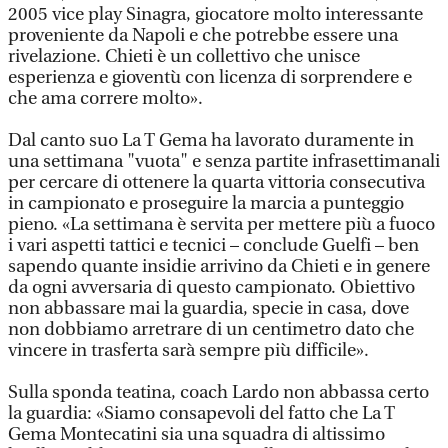
2005 vice play Sinagra, giocatore molto interessante
proveniente da Napoli e che potrebbe essere una
rivelazione. Chieti è un collettivo che unisce
esperienza e gioventù con licenza di sorprendere e
che ama correre molto».
Dal canto suo La T Gema ha lavorato duramente in
una settimana "vuota" e senza partite infrasettimanali
per cercare di ottenere la quarta vittoria consecutiva
in campionato e proseguire la marcia a punteggio
pieno. «La settimana è servita per mettere più a fuoco
i vari aspetti tattici e tecnici – conclude Guelfi – ben
sapendo quante insidie arrivino da Chieti e in genere
da ogni avversaria di questo campionato. Obiettivo
non abbassare mai la guardia, specie in casa, dove
non dobbiamo arretrare di un centimetro dato che
vincere in trasferta sarà sempre più difficile».
Sulla sponda teatina, coach Lardo non abbassa certo
la guardia: «Siamo consapevoli del fatto che La T
Gema Montecatini sia una squadra di altissimo