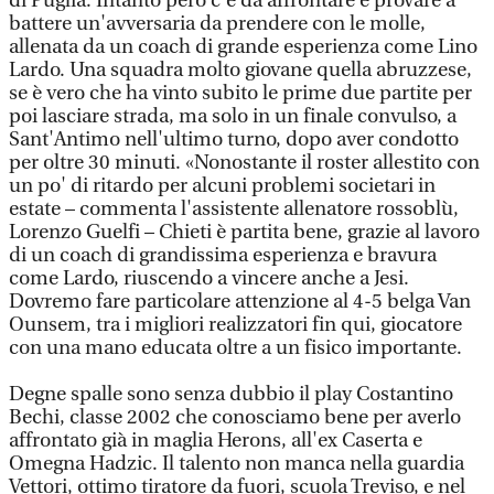
di Puglia. Intanto però c'è da affrontare e provare a
battere un'avversaria da prendere con le molle,
allenata da un coach di grande esperienza come Lino
Lardo. Una squadra molto giovane quella abruzzese,
se è vero che ha vinto subito le prime due partite per
poi lasciare strada, ma solo in un finale convulso, a
Sant'Antimo nell'ultimo turno, dopo aver condotto
per oltre 30 minuti. «Nonostante il roster allestito con
un po' di ritardo per alcuni problemi societari in
estate – commenta l'assistente allenatore rossoblù,
Lorenzo Guelfi – Chieti è partita bene, grazie al lavoro
di un coach di grandissima esperienza e bravura
come Lardo, riuscendo a vincere anche a Jesi.
Dovremo fare particolare attenzione al 4-5 belga Van
Ounsem, tra i migliori realizzatori fin qui, giocatore
con una mano educata oltre a un fisico importante.
Degne spalle sono senza dubbio il play Costantino
Bechi, classe 2002 che conosciamo bene per averlo
affrontato già in maglia Herons, all'ex Caserta e
Omegna Hadzic. Il talento non manca nella guardia
Vettori, ottimo tiratore da fuori, scuola Treviso, e nel