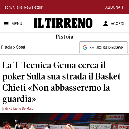
Il
Iscriviti alle Newsletter
ABBONATI
Tirreno
MENU
ACCEDI
Pistoia
Pistoia
Sport
SEGUICI SU
DISCOVER
La T Tecnica Gema cerca il
poker Sulla sua strada il Basket
Chieti «Non abbasseremo la
guardia»
di Raffaello De Maio