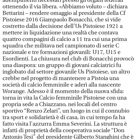
adempimenti necessari presso gli organi federali
ottenendo il via libera. «Abbiamo voluto – dichiara
Bettarini – rendere omaggio al presidente della Cf
Pistoiese 2016 Giampaolo Bonacchi, che si vide
costretto dalla decisione dell’Us Pistoiese 1921 a
mettere in liquidazione una realtà che contava
quattro compagini di calcio a 11 tra cui una prima
squadra che militava nel campionato di serie C
nazionale e tre formazioni giovanili: U17, U15 e
Esordienti. La chiusura nel club di Bonacchi provocò
una diaspora: un gruppo di giovani calciatrici fu
inglobato dal settore giovanile Us Pistoiese, un altro
crebbe nel progetto di mantenere a Pistoia una
società di calcio femminile e aderì alla nascente
Worange. Adesso è il momento della nuova sfida:
torna in vita la Calcio femminile Pistoiese con una
propria sede a Chiazzano, nei locali del centro
sportivo “Renzo Zelari”, un luogo in cui il connubio
tra sport e solidarietà è di casa, in cui tempo fa ha
fatto visita l'azzurra Emma Severini. La struttura è
infatti di proprietà della cooperativa sociale “Don
Antonio Tesi” del presidente Gilberto Stanghini che è