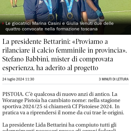
◗
Le giocatrici Marina Casini e Giulia Venuti due delle
quattro convocate nella formazione toscana
La presidente Bettarini: «Proviamo a
rilanciare il calcio femminile in provincia».
Stefano Babbini, mister di comprovata
esperienza, ha aderito al progetto
24 luglio 2024 11:30
3 MINUTI DI LETTURA
PISTOIA. C’è qualcosa di nuovo anzi di antico. La
Worange Pistoia ha cambiato nome: nella stagione
sportiva 2024/25 si chiamerà Cf Pistoiese 2024. In
pratica va a riprendersi il nome da cui trae le origini.
La presidente Lida Bettarini ha compiuto tutti gli