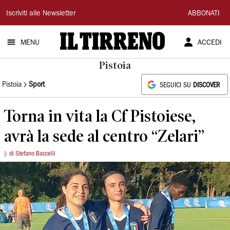
Il
Iscriviti alle Newsletter
ABBONATI
Tirreno
MENU
ACCEDI
Pistoia
Pistoia
Sport
SEGUICI SU
DISCOVER
Torna in vita la Cf Pistoiese,
avrà la sede al centro “Zelari”
di Stefano Baccelli