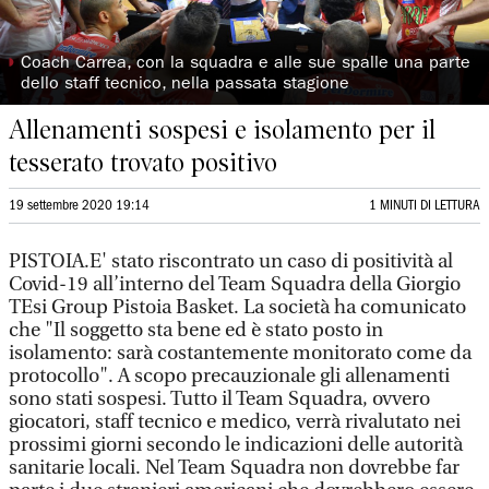
◗
Coach Carrea, con la squadra e alle sue spalle una parte
dello staff tecnico, nella passata stagione
Allenamenti sospesi e isolamento per il
tesserato trovato positivo
19 settembre 2020 19:14
1 MINUTI DI LETTURA
PISTOIA.E' stato riscontrato un caso di positività al
Covid-19 all’interno del Team Squadra della Giorgio
TEsi Group Pistoia Basket. La società ha comunicato
che "Il soggetto sta bene ed è stato posto in
isolamento: sarà costantemente monitorato come da
protocollo". A scopo precauzionale gli allenamenti
sono stati sospesi. Tutto il Team Squadra, ovvero
giocatori, staff tecnico e medico, verrà rivalutato nei
prossimi giorni secondo le indicazioni delle autorità
sanitarie locali. Nel Team Squadra non dovrebbe far