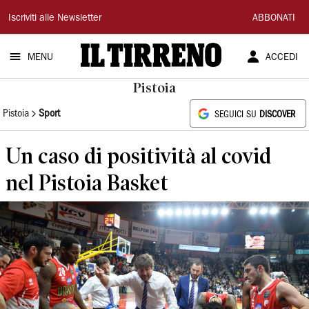
Il
Iscriviti alle Newsletter
ABBONATI
Tirreno
MENU
ACCEDI
Pistoia
Pistoia
Sport
SEGUICI SU
DISCOVER
Un caso di positività al covid
nel Pistoia Basket