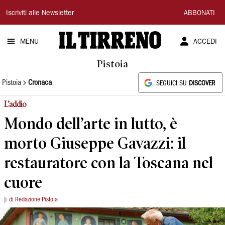
Il
Iscriviti alle Newsletter
ABBONATI
Tirreno
MENU
ACCEDI
Pistoia
Pistoia
Cronaca
SEGUICI SU
DISCOVER
L’addio
Mondo dell’arte in lutto, è
morto Giuseppe Gavazzi: il
restauratore con la Toscana nel
cuore
di Redazione Pistoia