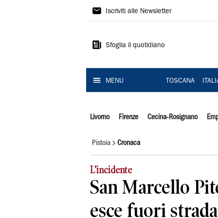
Il
Iscriviti alle Newsletter
Tirreno
Sfoglia il quotidiano
MENU
TOSCANA
ITAL
Livorno
Firenze
Cecina-Rosignano
Emp
Pistoia
Cronaca
L’incidente
San Marcello Pit
esce fuori strada