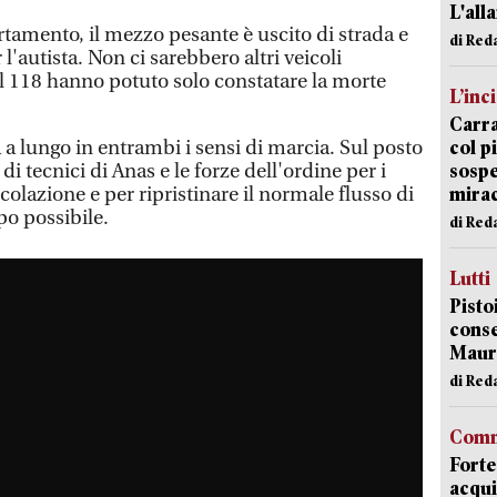
L'all
rtamento, il mezzo pesante è uscito di strada e
di Red
 l'autista. Non ci sarebbero altri veicoli
del 118 hanno potuto solo constatare la morte
L’inc
Carra
 a lungo in entrambi i sensi di marcia. Sul posto
col p
i tecnici di Anas e le forze dell'ordine per i
sospe
ircolazione e per ripristinare il normale flusso di
mira
po possibile.
di Red
Lutti
Pisto
conse
Mauro
di Red
Comm
Forte
acqui