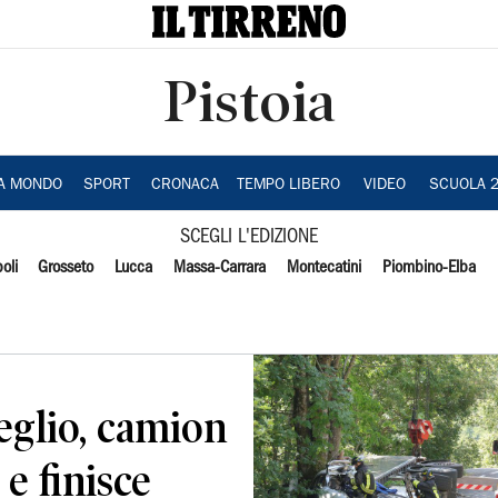
Pistoia
IA MONDO
SPORT
CRONACA
TEMPO LIBERO
VIDEO
SCUOLA 
SCEGLI L'EDIZIONE
oli
Grosseto
Lucca
Massa-Carrara
Montecatini
Piombino-Elba
eglio, camion
 e finisce