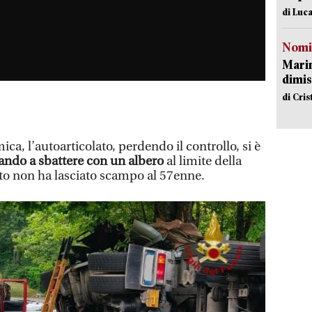
di Luca
Nomi
Mari
dimis
di Cri
, l’autoarticolato, perdendo il controllo, si è
ndo a sbattere con un albero
al limite della
to non ha lasciato scampo al 57enne.