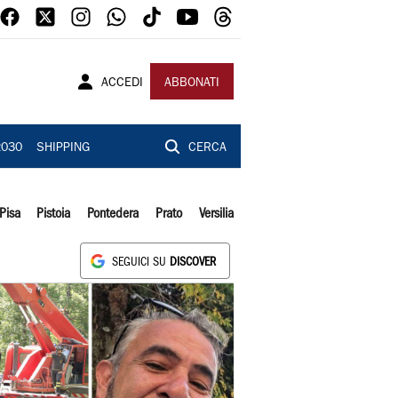
ACCEDI
ABBONATI
2030
SHIPPING
CERCA
Pisa
Pistoia
Pontedera
Prato
Versilia
SEGUICI SU
DISCOVER