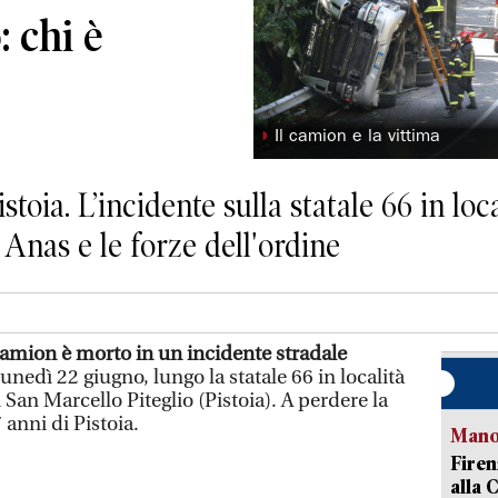
: chi è
◗
Il camion e la vittima
toia. L’incidente sulla statale 66 in loc
 Anas e le forze dell'ordine
camion è morto in un incidente stradale
lunedì 22 giugno, lungo la statale 66 in località
an Marcello Piteglio (Pistoia). A perdere la
7 anni di Pistoia.
Manov
Firen
alla 