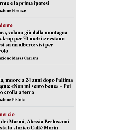
arme e la prima ipotesi
azione Firenze
idente
ra, volano giù dalla montagna
ick-up per 70 metri e restano
si su un albero: vivi per
colo
azione Massa Carrara
ia, muore a 24 anni dopo l’ultima
gna: «Non mi sento bene» – Poi
 crolla a terra
azione Pistoia
ercio
 dei Marmi, Alessia Berlusconi
sta lo storico Caffè Morin