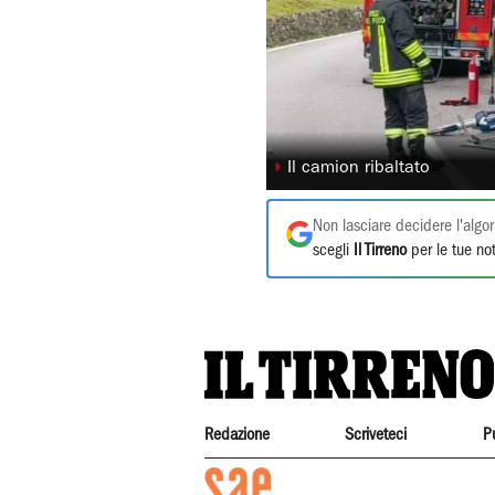
◗
Il camion ribaltato
Non lasciare decidere l'algor
scegli
Il Tirreno
per le tue not
Redazione
Scriveteci
P