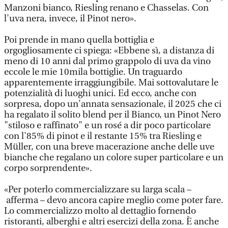
Manzoni bianco, Riesling renano e Chasselas. Con
l'uva nera, invece, il Pinot nero».
Poi prende in mano quella bottiglia e
orgogliosamente ci spiega: «Ebbene sì, a distanza di
meno di 10 anni dal primo grappolo di uva da vino
eccole le mie 10mila bottiglie. Un traguardo
apparentemente irraggiungibile. Mai sottovalutare le
potenzialità di luoghi unici. Ed ecco, anche con
sorpresa, dopo un'annata sensazionale, il 2025 che ci
ha regalato il solito blend per il Bianco, un Pinot Nero
"stiloso e raffinato" e un rosé a dir poco particolare
con l'85% di pinot e il restante 15% tra Riesling e
Müller, con una breve macerazione anche delle uve
bianche che regalano un colore super particolare e un
corpo sorprendente».
«Per poterlo commercializzare su larga scala –
afferma – devo ancora capire meglio come poter fare.
Lo commercializzo molto al dettaglio fornendo
ristoranti, alberghi e altri esercizi della zona. È anche