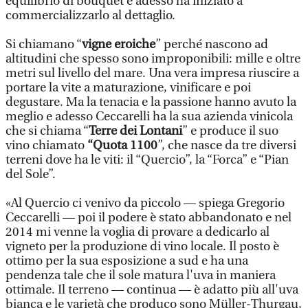
equilibrio di bouquet e adesso ha iniziato a
commercializzarlo al dettaglio.
Si chiamano “
vigne eroiche
” perché nascono ad
altitudini che spesso sono improponibili: mille e oltre
metri sul livello del mare. Una vera impresa riuscire a
portare la vite a maturazione, vinificare e poi
degustare. Ma la tenacia e la passione hanno avuto la
meglio e adesso Ceccarelli ha la sua azienda vinicola
che si chiama “
Terre dei Lontani
” e produce il suo
vino chiamato
“Quota 1100
”, che nasce da tre diversi
terreni dove ha le viti: il “Quercio”, la “Forca” e “Pian
del Sole”.
«Al Quercio ci venivo da piccolo — spiega Gregorio
Ceccarelli — poi il podere è stato abbandonato e nel
2014 mi venne la voglia di provare a dedicarlo al
vigneto per la produzione di vino locale. Il posto è
ottimo per la sua esposizione a sud e ha una
pendenza tale che il sole matura l'uva in maniera
ottimale. Il terreno — continua — è adatto più all'uva
bianca e le varietà che produco sono Müller-Thurgau,