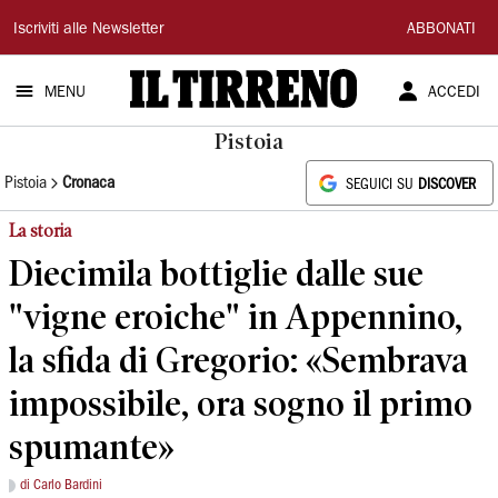
Il
Iscriviti alle Newsletter
ABBONATI
Tirreno
MENU
ACCEDI
Pistoia
Pistoia
Cronaca
SEGUICI SU
DISCOVER
La storia
Diecimila bottiglie dalle sue
"vigne eroiche" in Appennino,
la sfida di Gregorio: «Sembrava
impossibile, ora sogno il primo
spumante»
di Carlo Bardini