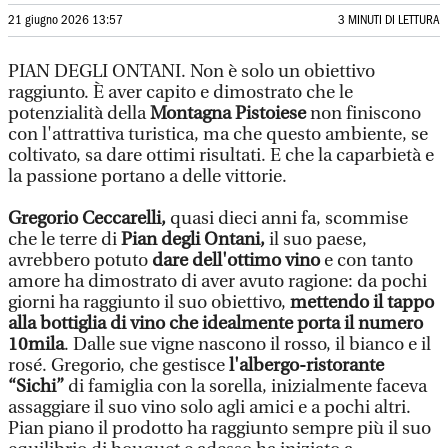
21 giugno 2026 13:57
3 MINUTI DI LETTURA
PIAN DEGLI ONTANI. Non è solo un obiettivo
raggiunto. È aver capito e dimostrato che le
potenzialità della
Montagna Pistoiese
non finiscono
con l'attrattiva turistica, ma che questo ambiente, se
coltivato, sa dare ottimi risultati. E che la caparbietà e
la passione portano a delle vittorie.
Gregorio Ceccarelli,
quasi dieci anni fa, scommise
che le terre di
Pian degli Ontani,
il suo paese,
avrebbero potuto
dare dell'ottimo vino
e con tanto
amore ha dimostrato di aver avuto ragione: da pochi
giorni ha raggiunto il suo obiettivo,
mettendo il tappo
alla bottiglia di vino che idealmente porta il numero
10mila
. Dalle sue vigne nascono il rosso, il bianco e il
rosé. Gregorio, che gestisce
l'albergo-ristorante
“Sichi”
di famiglia con la sorella, inizialmente faceva
assaggiare il suo vino solo agli amici e a pochi altri.
Pian piano il prodotto ha raggiunto sempre più il suo