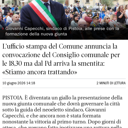
◗
Giovanni Capecchi, sindaco di Pistoia, alle prese con la
formazione della nuova giunta
L’ufficio stampa del Comune annuncia la
convocazione del Consiglio comunale per
le 18,30 ma dal Pd arriva la smentita:
«Stiamo ancora trattando»
10 giugno 2026 14:18
2 MINUTI DI LETTURA
PISTOIA. È diventata un giallo la presentazione della
nuova giunta comunale che dovrà governare la città
sotto la guida del neoeletto sindaco, Giovanni
Capecchi, e che ancora non è stata formata
nonostante la vittoria al primo turno. Dopo giorni di
attesa, che avevano fatto ipotizzare una rottura nella