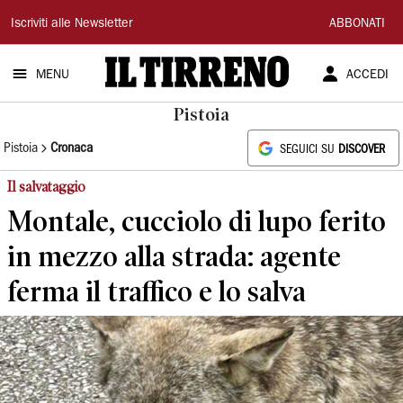
Il
Iscriviti alle Newsletter
ABBONATI
Tirreno
MENU
ACCEDI
Pistoia
Pistoia
Cronaca
SEGUICI SU
DISCOVER
Il salvataggio
Montale, cucciolo di lupo ferito
in mezzo alla strada: agente
ferma il traffico e lo salva