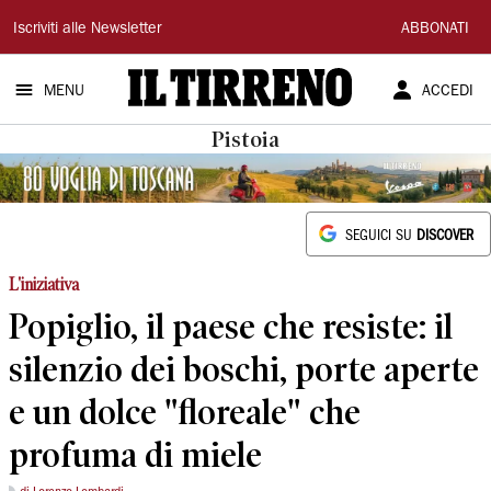
Il
Iscriviti alle Newsletter
ABBONATI
Tirreno
MENU
ACCEDI
Pistoia
SEGUICI SU
DISCOVER
L'iniziativa
Popiglio, il paese che resiste: il
silenzio dei boschi, porte aperte
e un dolce "floreale" che
profuma di miele