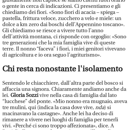
giustamente non capisce se siamo clienti fuori orario
o gente in cerca di indicazioni. Ci presentiamo e gli
chiediamo dei fiori. «Sono fiori di acacia – spiega –
pastella, frittura veloce, zucchero a velo e miele: un
dolce a km zero dai boschi dell’Appennino toscano».
Gli chiediamo se riesce a vivere tutto l’anno
dell’attività montana, ci risponde con orgoglio: «Sono
tre generazioni che la mia famiglia vive di queste
terre. Il nonno “faceva” i fiori, i miei genitori vivevano
di agricoltura e io ora seguo l’agriturismo».
Chi resta nonostante l'isolamento
Sentendo le chiacchiere, dall’altra parte del bosco si
affaccia una signora. Chiaramente andiamo anche da
lei.
Gloria Sozzi
vive nella casa di famiglia dal lato
“lucchese” del ponte. «Mio nonno era mugnaio, aveva
tre mulini, qui (indica la casa dove vive,
nda
) si
macinavano la castagne». Anche lei ha deciso di
rimanere a vivere nei luoghi di famiglia per tenerli
vivi. «Perché ci sono troppo affezionata», dice. A