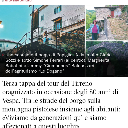
di Lorenzo Lombardi
◗
Uno scorcio del borgo di Popiglio. A dx in alto Gloria
Sozzi e sotto Simone Ferrari (al centro), Margherita
Sabatini e Jeremy “Ciompones” Baldassarri
dell’agriturismo “Le Dogane”
Terza tappa del tour del Tirreno
oragnizzato in occasione degli 80 anni di
Vespa. Tra le strade del borgo sulla
montagna pistoiese insieme agli abitanti:
«Viviamo da generazioni qui e siamo
affezionati a questi luoghi»