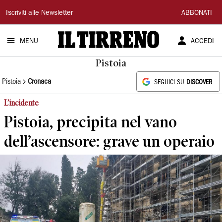
Il
Iscriviti alle Newsletter
ABBONATI
Tirreno
MENU
ACCEDI
Pistoia
Pistoia
Cronaca
SEGUICI SU
DISCOVER
L’incidente
Pistoia, precipita nel vano
dell’ascensore: grave un operaio