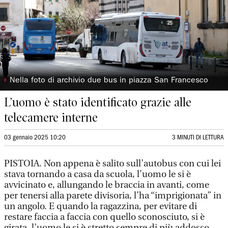
◗
Nella foto di archivio due bus in piazza San Francesco
L’uomo è stato identificato grazie alle
telecamere interne
03 gennaio 2025 10:20
3 MINUTI DI LETTURA
PISTOIA. Non appena è salito sull’autobus con cui lei
stava tornando a casa da scuola, l’uomo le si è
avvicinato e, allungando le braccia in avanti, come
per tenersi alla parete divisoria, l’ha “imprigionata” in
un angolo. E quando la ragazzina, per evitare di
restare faccia a faccia con quello sconosciuto, si è
girata, l’uomo le si è stretto sempre di più addosso,