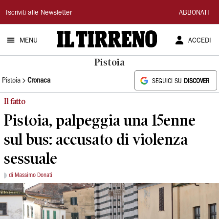
Il
Iscriviti alle Newsletter
ABBONATI
Tirreno
MENU
ACCEDI
Pistoia
Pistoia
Cronaca
SEGUICI SU
DISCOVER
Il fatto
Pistoia, palpeggia una 15enne
sul bus: accusato di violenza
sessuale
di Massimo Donati