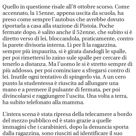
Quello in questione risale all’8 ottobre scorso. Come
accennato, la 15enne, appena uscita da scuola, ha
preso come sempre l’autobus che avrebbe dovuto
riportarla a casa alla stazione di Pistoia. Poche
fermate dopo, è salito anche il 52enne, che subito si è
diretto verso di lei, bloccandola, praticamente, contro
la parete divisoria interna. Lì per lì la ragazzina,
sempre più impaurita, si è girata dandogli le spalle,
per poi rimettersi lo zaino sule spalle per cercare di
tenerlo a distanza. Ma l’uomo le si è stretto sempre di
più addosso, per poi cominciare a sfregarsi contro di
lei. Inutile ogni tentativo di spingerlo via. A un cero
punto la studentessa è riuscita ad allungare una
mano e a premere il pulsante di fermata, per poi
divincolarsi e raggiungere l’uscita. Una volta a terra,
ha subito telefonato alla mamma.
L’intera scena è stata ripresa della telecamere a bordo
del mezzo pubblico ed è stato grazie a quelle
immagini che i carabinieri, dopo la denuncia sporta
dalla ragazzina, sono riusciti ad identificare il suo