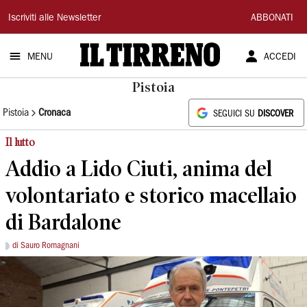
Il
Iscriviti alle Newsletter
ABBONATI
Tirreno
MENU
ACCEDI
Pistoia
Pistoia
Cronaca
SEGUICI SU
DISCOVER
Il lutto
Addio a Lido Ciuti, anima del
volontariato e storico macellaio
di Bardalone
di Sauro Romagnani