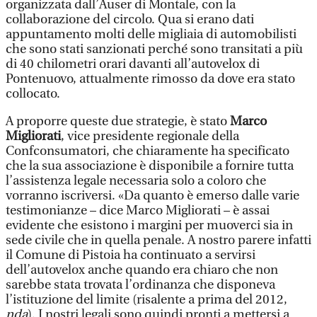
organizzata dall’Auser di Montale, con la
collaborazione del circolo. Qua si erano dati
appuntamento molti delle migliaia di automobilisti
che sono stati sanzionati perché sono transitati a più
di 40 chilometri orari davanti all’autovelox di
Pontenuovo, attualmente rimosso da dove era stato
collocato.
A proporre queste due strategie, è stato
Marco
Migliorati
, vice presidente regionale della
Confconsumatori, che chiaramente ha specificato
che la sua associazione è disponibile a fornire tutta
l’assistenza legale necessaria solo a coloro che
vorranno iscriversi. «Da quanto è emerso dalle varie
testimonianze – dice Marco Migliorati – è assai
evidente che esistono i margini per muoverci sia in
sede civile che in quella penale. A nostro parere infatti
il Comune di Pistoia ha continuato a servirsi
dell’autovelox anche quando era chiaro che non
sarebbe stata trovata l’ordinanza che disponeva
l’istituzione del limite (risalente a prima del 2012,
nda
). I nostri legali sono quindi pronti a mettersi a