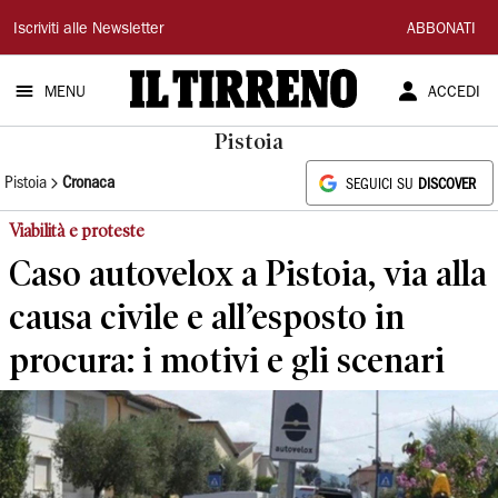
Il
Iscriviti alle Newsletter
ABBONATI
Tirreno
MENU
ACCEDI
Pistoia
Pistoia
Cronaca
SEGUICI SU
DISCOVER
Viabilità e proteste
Caso autovelox a Pistoia, via alla
causa civile e all’esposto in
procura: i motivi e gli scenari