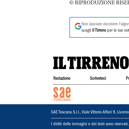
© RIPRODUZIONE RISE
Non lasciare decidere l'algor
scegli
Il Tirreno
per le tue not
Redazione
Scriveteci
P
SAE Toscana S.r.l., Viale Vittorio Alfieri 9, Li
I diritti delle immagini e dei testi sono riserva