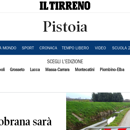
Pistoia
IA MONDO
SPORT
CRONACA
TEMPO LIBERO
VIDEO
SCUOLA 
SCEGLI L'EDIZIONE
oli
Grosseto
Lucca
Massa-Carrara
Montecatini
Piombino-Elba
gobrana sarà