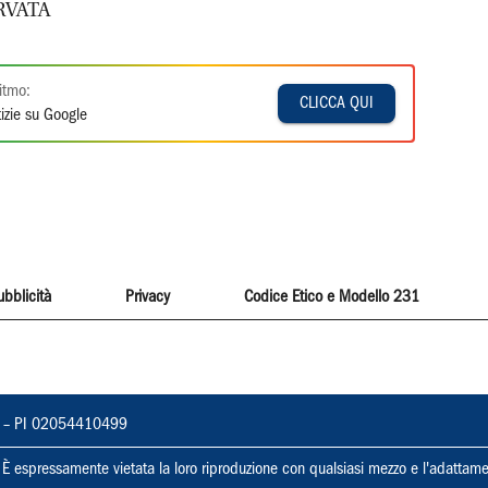
RVATA
itmo:
CLICCA QUI
izie su Google
ubblicità
Privacy
Codice Etico e Modello 231
vorno – PI 02054410499
ti. È espressamente vietata la loro riproduzione con qualsiasi mezzo e l'adattame