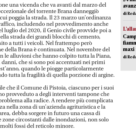
ione una vicenda che va avanti dal marzo del
avanz
ccezionale del torrente Brana danneggiò
di Red
cui poggia la strada. Il 23 marzo un’ordinanza
traffico, includendo nel provvedimento anche
L’all
l luglio del 2020, il Genio civile provvide poi a
Campi
ella strada dei grandi blocchi di cemento,
fiamm
to a tutti i veicoli. Nel frattempo però
maxi 
one della Brana è continuata. Nel novembre del
le alluvioni che hanno colpito tutta la Piana,
di Red
i danni, che si sono poi accentuati nei primi
est’anno, quando le piogge particolarmente
 tutta la fragilità di quella porzione di argine.
vile che il Comune di Pistoia, ciascuno per i suoi
o provveduto a degli interventi tampone che
 problema alla radice. A rendere più complicata
za nella zona di un’azienda agrituristica e la
area, debba sorgere in futuro una cassa di
 zone circostanti dalle inondazioni, non solo
olti fossi del reticolo minore.