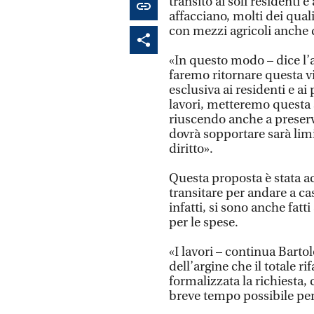
transito ai soli residenti e
affacciano, molti dei qual
con mezzi agricoli anche 
«In questo modo – dice l’a
faremo ritornare questa via
esclusiva ai residenti e ai
lavori, metteremo questa s
riuscendo anche a preserva
dovrà sopportare sarà lim
diritto».
Questa proposta è stata a
transitare per andare a ca
infatti, si sono anche fat
per le spese.
«I lavori – continua Bar
dell’argine che il totale 
formalizzata la richiesta, 
breve tempo possibile per