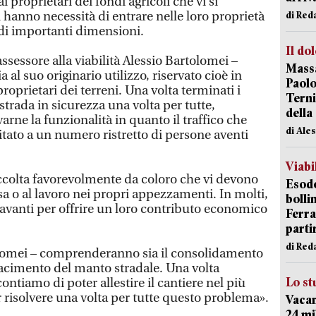
 ai proprietari dei fondi agricoli che vi si
i hanno necessità di entrare nelle loro proprietà
di Red
di importanti dimensioni.
Il do
ssessore alla viabilità Alessio Bartolomei –
Massa
 al suo originario utilizzo, riservato cioè in
Paolo
 proprietari dei terreni. Una volta terminati i
Terni
trada in sicurezza una volta per tutte,
della
rne la funzionalità in quanto il traffico che
di Ale
itato a un numero ristretto di persone aventi
Viabi
ccolta favorevolmente da coloro che vi devono
Esodo
sa o al lavoro nei propri appezzamenti. In molti,
bolli
ti avanti per offrire un loro contributo economico
Ferr
parti
di Red
tolomei – comprenderanno sia il consolidamento
rifacimento del manto stradale. Una volta
Lo st
contiamo di poter allestire il cantiere nel più
 risolvere una volta per tutte questo problema».
Vacan
24 mi