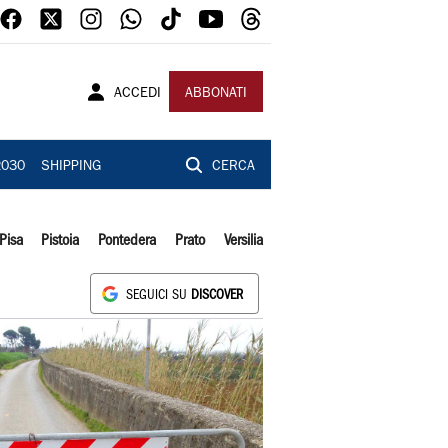
ACCEDI
ABBONATI
2030
SHIPPING
CERCA
Pisa
Pistoia
Pontedera
Prato
Versilia
SEGUICI SU
DISCOVER