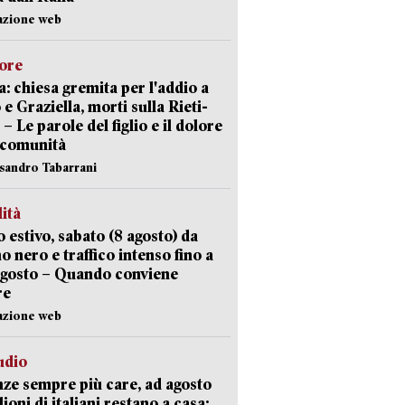
azione web
lore
: chiesa gremita per l'addio a
 e Graziella, morti sulla Rieti-
 – Le parole del figlio e il dolore
 comunità
ssandro Tabarrani
lità
 estivo, sabato (8 agosto) da
no nero e traffico intenso fino a
agosto – Quando conviene
re
azione web
udio
ze sempre più care, ad agosto
lioni di italiani restano a casa: