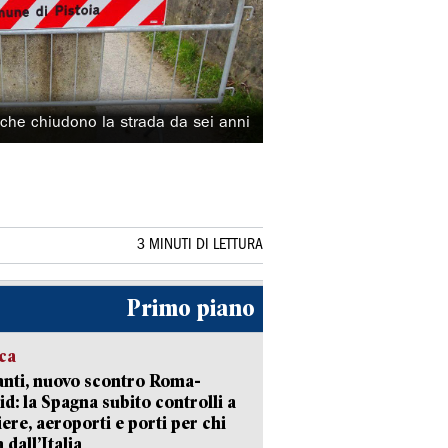
che chiudono la strada da sei anni
3 MINUTI DI LETTURA
Primo piano
ica
nti, nuovo scontro Roma-
d: la Spagna subito controlli a
iere, aeroporti e porti per chi
 dall’Italia