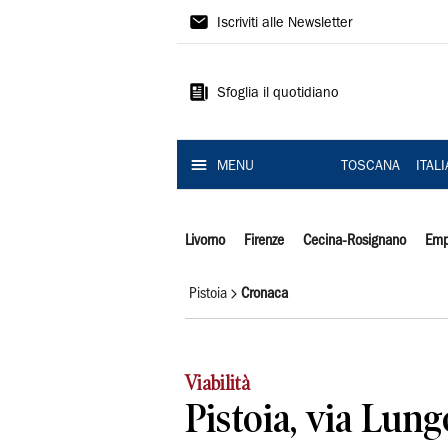
Il
Iscriviti alle Newsletter
Tirreno
Sfoglia il quotidiano
MENU
TOSCANA
ITAL
Livorno
Firenze
Cecina-Rosignano
Emp
Pistoia
Cronaca
Viabilità
Pistoia, via Lun