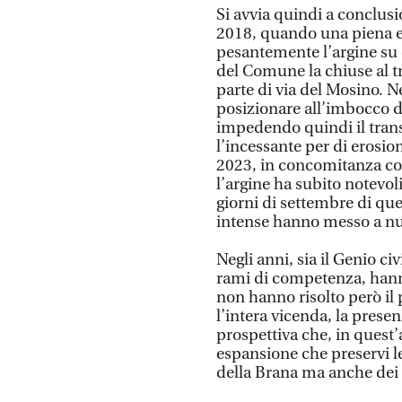
Si avvia quindi a conclus
2018, quando una piena e
pesantemente l’argine su 
del Comune la chiuse al 
parte di via del Mosino. Ne
posizionare all’imbocco d
impedendo quindi il transi
l’incessante per di erosi
2023, in concomitanza con 
l’argine ha subito notevol
giorni di settembre di qu
intense hanno messo a nudo
Negli anni, sia il Genio ci
rami di competenza, hann
non hanno risolto però il
l’intera vicenda, la presen
prospettiva che, in quest’
espansione che preservi le
della Brana ma anche dei m