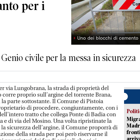
anto per i
◗
Uno dei blocchi di cemento 
enio civile per la messa in sicurezza
er via Lungobrana, la strada di proprietà del
to corre proprio sull’argine del torrente Brana,
 la parte sottostante. Il Comune di Pistoia
proprietario di procedere, congiuntamente, con i
Polit
dell’intero tratto che collega Ponte di Badia con
Migra
na e di via del Mosino. Una volta ripristinate la
Madri
e la sicurezza dell’argine, il Comune proporrà di
front
zione della strada per poi però riservarne il
arriva