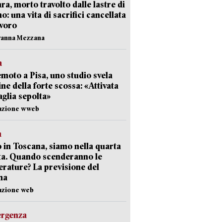
ra, morto travolto dalle lastre di
: una vita di sacrifici cancellata
avoro
vanna Mezzana
a
moto a Pisa, uno studio svela
gine della forte scossa: «Attivata
aglia sepolta»
dazione wweb
a
 in Toscana, siamo nella quarta
ta. Quando scenderanno le
rature? La previsione del
ma
azione web
ergenza