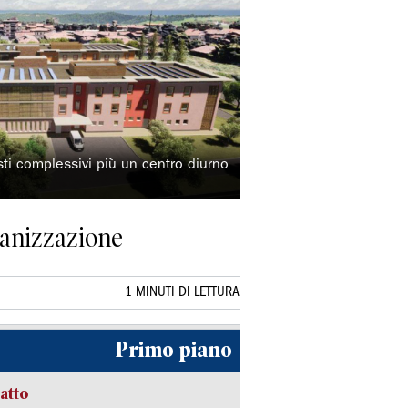
ti complessivi più un centro diurno
banizzazione
1 MINUTI DI LETTURA
Primo piano
ratto