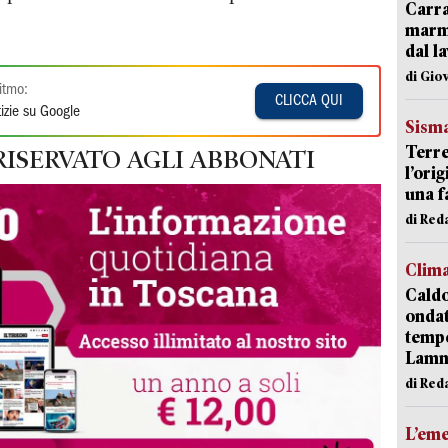
Carra
marmo
dal l
di Gio
itmo:
CLICCA QUI
izie su Google
Sism
Terre
RISERVATO AGLI ABBONATI
l’ori
una f
di Re
Clim
Caldo
onda
tempe
Lam
di Red
L’em