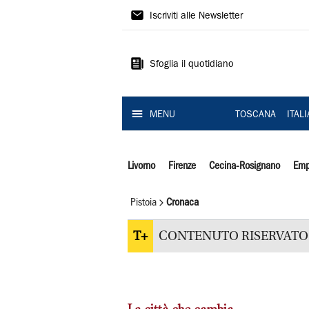
Il
Iscriviti alle Newsletter
Tirreno
Sfoglia il quotidiano
MENU
TOSCANA
ITAL
Livorno
Firenze
Cecina-Rosignano
Emp
Pistoia
Cronaca
T+
CONTENUTO RISERVATO 