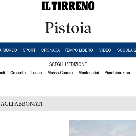
Pistoia
IA MONDO
SPORT
CRONACA
TEMPO LIBERO
VIDEO
SCUOLA 
SCEGLI L'EDIZIONE
oli
Grosseto
Lucca
Massa-Carrara
Montecatini
Piombino-Elba
AGLI ABBONATI