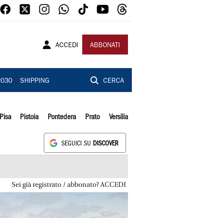
ACCEDI
ABBONATI
2030
SHIPPING
CERCA
Pisa
Pistoia
Pontedera
Prato
Versilia
SEGUICI SU
DISCOVER
Sei già registrato / abbonato? ACCEDI