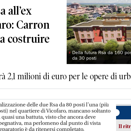
a all’ex
aro: Carron
 a costruire
◗
Della futura Rsa da 160 pos
da 30 posti
à 2,1 milioni di euro per le opere di ur
lizzazione delle due Rsa da 80 posti l’una (più
sti) nel quartiere di Vicofaro, mancano soltanto
a quasi una battuta, visto che ancora deve
pegnativa, ma perlomeno dal punto di vista
Il rit
eparatorio è da ritenersi completato.