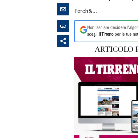
Perch&...
Non lasciare decidere l'algor
scegli
Il Tirreno
per le tue not
ARTICOLO 