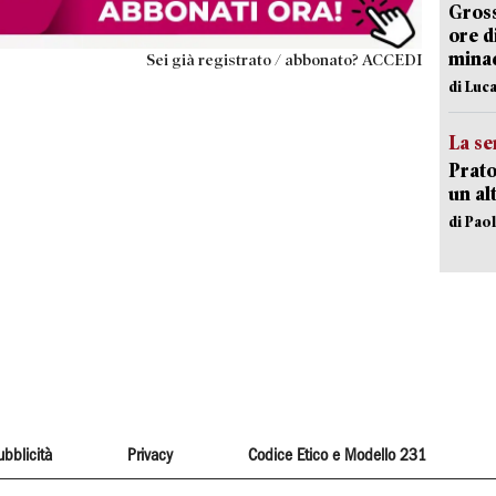
Gross
ore d
minac
Sei già registrato / abbonato? ACCEDI
di Luca
La se
Prato
un al
di Pao
ubblicità
Privacy
Codice Etico e Modello 231