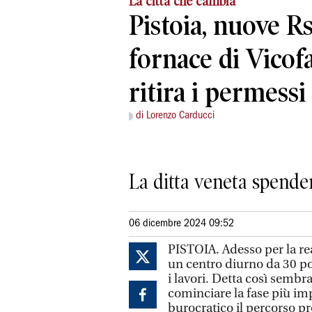
La città che cambia
Pistoia, nuove Rs
fornace di Vicof
ritira i permessi
di Lorenzo Carducci
La ditta veneta spender
06 dicembre 2024 09:52
PISTOIA. Adesso per la rea
un centro diurno da 30 po
i lavori. Detta così sembr
cominciare la fase più im
burocratico il percorso pr