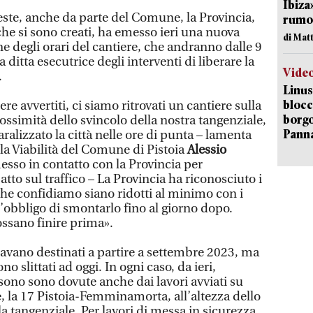
Ibiza
este, anche da parte del Comune, la Provincia,
rumor
che si sono creati, ha emesso ieri una nuova
di Mat
e degli orari del cantiere, che andranno dalle 9
a ditta esecutrice degli interventi di liberare la
Vide
.
Linus
blocc
re avvertiti, ci siamo ritrovati un cantiere sulla
borgo
ssimità dello svincolo della nostra tangenziale,
Pann
alizzato la città nelle ore di punta – lamenta
la Viabilità del Comune di Pistoia
Alessio
 messo in contatto con la Provincia per
to sul traffico – La Provincia ha riconosciuto i
 che confidiamo siano ridotti al minimo con i
 l’obbligo di smontarlo fino al giorno dopo.
possano finire prima».
avano destinati a partire a settembre 2023, ma
 slittati ad oggi. In ogni caso, da ieri,
 sono sono dovute anche dai lavori avviati su
e, la 17 Pistoia-Femminamorta, all’altezza dello
la tangenziale. Per lavori di messa in sicurezza