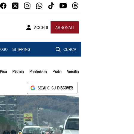
ACCEDI
ABBONATI
2030
SHIPPING
CERCA
Pisa
Pistoia
Pontedera
Prato
Versilia
SEGUICI SU
DISCOVER