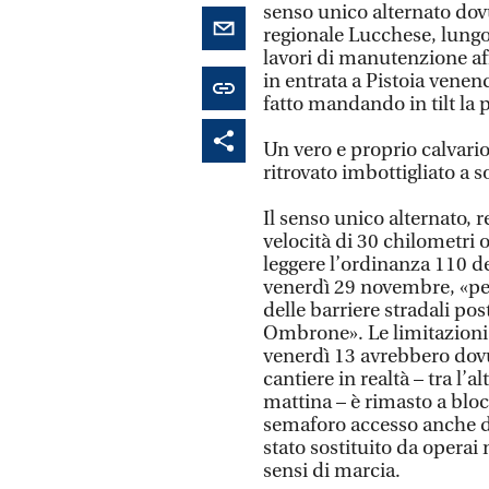
senso unico alternato dovu
regionale Lucchese, lungo
lavori di manutenzione affi
in entrata a Pistoia venen
fatto mandando in tilt la p
Un vero e proprio calvario
ritrovato imbottigliato a s
Il senso unico alternato, 
velocità di 30 chilometri or
leggere l’ordinanza 110 de
venerdì 29 novembre, «per 
delle barriere stradali po
Ombrone». Le limitazioni 
venerdì 13 avrebbero dovut
cantiere in realtà – tra l’
mattina – è rimasto a bloc
semaforo accesso anche do
stato sostituito da operai 
sensi di marcia.