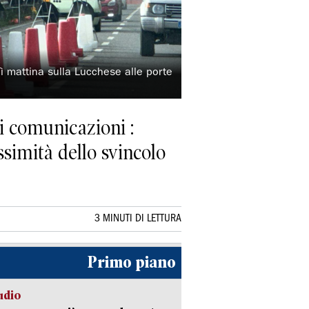
ì mattina sulla Lucchese alle porte
i comunicazioni :
ossimità dello svincolo
3 MINUTI DI LETTURA
Primo piano
udio