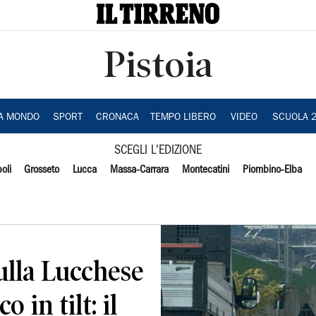
Pistoia
IA MONDO
SPORT
CRONACA
TEMPO LIBERO
VIDEO
SCUOLA 
SCEGLI L'EDIZIONE
oli
Grosseto
Lucca
Massa-Carrara
Montecatini
Piombino-Elba
sulla Lucchese
 in tilt: il