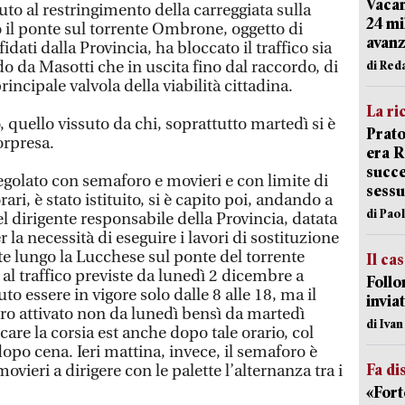
Vacan
to al restringimento della carreggiata sulla
24 mi
 il ponte sul torrente Ombrone, oggetto di
avanz
dati dalla Provincia, ha bloccato il traffico sia
do da Masotti che in uscita fino dal raccordo, di
di Red
rincipale valvola della viabilità cittadina.
La ri
, quello vissuto da chi, soprattutto martedì si è
Prato
orpresa.
era 
succe
regolato con semaforo e movieri e con limite di
sessu
ari, è stato istituito, si è capito poi, andando a
di Pao
l dirigente responsabile della Provincia, datata
la necessità di eseguire i lavori di sostituzione
ste lungo la Lucchese sul ponte del torrente
Il ca
al traffico previste da lunedì 2 dicembre a
Follo
o essere in vigore solo dalle 8 alle 18, ma il
inviat
altro attivato non da lunedì bensì da martedì
di Iva
care la corsia est anche dopo tale orario, col
po cena. Ieri mattina, invece, il semaforo è
Fa di
movieri a dirigere con le palette l’alternanza tra i
«Fort