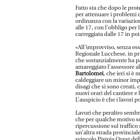
Fatto sta che dopo le prot
per attenuare i problemi 
ordinanza con la variazion
alle 17, con l’obbligo per l
carreggiata dalle 17 in poi
«All’improvviso, senza esse
Regionale Lucchese, in pro
che sostanzialmente ha par
amareggiato l’assessore al
Bartolomei
, che ieri si è
caldeggiare un minor impat
disagi che si sono creati,
nuovi orari del cantiere e
L’auspicio è che i lavori 
Lavori che peraltro sembr
che per qualche motivo sono
ripercussione sul traffico
un’altra strada provincial
svincolo Pistoia Ovest del