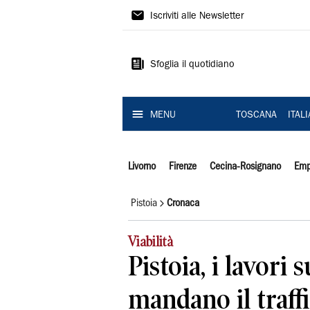
Il
Iscriviti alle Newsletter
Tirreno
Sfoglia il quotidiano
MENU
TOSCANA
ITAL
Livorno
Firenze
Cecina-Rosignano
Emp
Pistoia
Cronaca
Viabilità
Pistoia, i lavori 
mandano il traffico