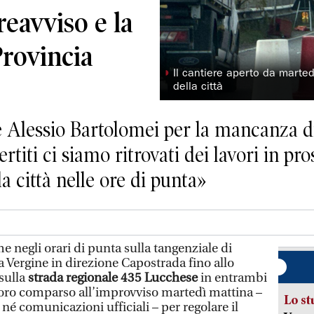
reavviso e la
Provincia
◗
Il cantiere aperto da marted
della città
re Alessio Bartolomei per la mancanza d
rtiti ci siamo ritrovati dei lavori in pr
a città nelle ore di punta»
 negli orari di punta sulla tangenziale di
la Vergine in direzione Capostrada fino allo
 sulla
strada regionale 435 Lucchese
in entrambi
aforo comparso all’improvviso martedì mattina –
Lo st
 né comunicazioni ufficiali – per regolare il