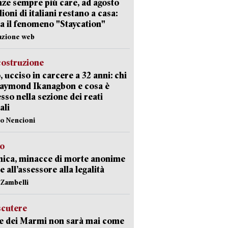
ze sempre più care, ad agosto
lioni di italiani restano a casa:
a il fenomeno "Staycation"
azione web
costruzione
, ucciso in carcere a 32 anni: chi
Raymond Ikanagbon e cosa è
sso nella sezione dei reati
ali
lo Nencioni
so
nica, minacce di morte anonime
e all’assessore alla legalità
n Zambelli
scutere
e dei Marmi non sarà mai come