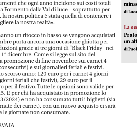
umenti che ogni anno incidono sui costi totali
minac
a Formento dalla Val di luce – soprattutto per
di Luca
la nostra politica è stata quella di contenere i
gliere la nostra realtà».
La se
Prato
ti hanno un ritocco in basso se vengono acquistati
un al
embre porta ancora una occasione ghiotta per
duzioni grazie ai tre giorni di “Black Friday” nei
di Pao
 1° dicembre. Come si legge sul sito del
la promozione di fine novembre sui carnet 4
nsecutivi) e sui giornalieri feriali e festivi.
llo scorso anno: 120 euro per i carnet 4 giorni
giorni feriali che festivi), 29 euro per il
ro per il festivo. Tutte le opzioni sono valide per
25. E per chi ha acquistato in promozione lo
/2024) e non ha consumato tutti i biglietti (sia
ornate dei carnet), con un nuovo acquisto ci sarà
re le giornate non consumate.
RVATA