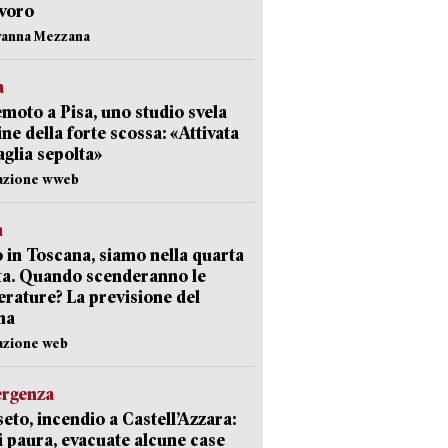
avoro
vanna Mezzana
a
moto a Pisa, uno studio svela
gine della forte scossa: «Attivata
aglia sepolta»
dazione wweb
a
 in Toscana, siamo nella quarta
ta. Quando scenderanno le
rature? La previsione del
ma
azione web
ergenza
eto, incendio a Castell’Azzara:
i paura, evacuate alcune case