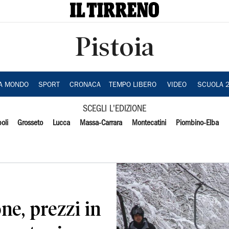
Pistoia
IA MONDO
SPORT
CRONACA
TEMPO LIBERO
VIDEO
SCUOLA 
SCEGLI L'EDIZIONE
oli
Grosseto
Lucca
Massa-Carrara
Montecatini
Piombino-Elba
ne, prezzi in