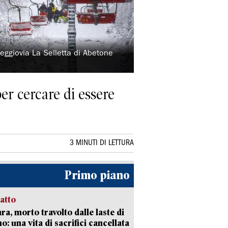
 seggiovia La Selletta di Abetone
per cercare di essere
3 MINUTI DI LETTURA
Primo piano
ratto
ra, morto travolto dalle laste di
: una vita di sacrifici cancellata