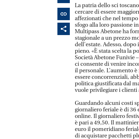
La patria dello sci toscan
cercare di essere maggiorm
affezionati che nel tempo
sfogo alla loro passione in
Multipass Abetone ha forni
stagionale a un prezzo mol
dell'estate. Adesso, dopo 
pieno. «È stata scelta la p
Società Abetone Funivie –
ci consente di venire inco
il personale. L’aumento è r
essere concorrenziali, abb
politica giustificata dal
vuole privilegiare i clienti
Guardando alcuni costi sp
giornaliero feriale è di 36 
online. Il giornaliero fest
è pari a 49,50. Il mattinie
euro il pomeridiano feriale
di acquistare pacchetti plu