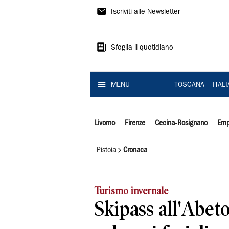
Il
Iscriviti alle Newsletter
Tirreno
Sfoglia il quotidiano
MENU
TOSCANA
ITAL
Livorno
Firenze
Cecina-Rosignano
Emp
Pistoia
Cronaca
Turismo invernale
Skipass all'Abeto