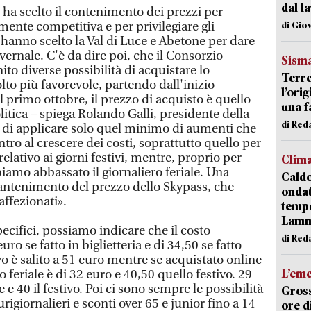
dal l
o ha scelto il contenimento dei prezzi per
ente competitiva e per privilegiare gli
di Gio
 hanno scelto la Val di Luce e Abetone per dare
vernale. C'è da dire poi, che il Consorzio
Sism
to diverse possibilità di acquistare lo
Terre
to più favorevole, partendo dall'inizio
l’ori
il primo ottobre, il prezzo di acquisto è quello
una f
olitica – spiega Rolando Galli, presidente della
di Re
 di applicare solo quel minimo di aumenti che
ntro al crescere dei costi, soprattutto quello per
elativo ai giorni festivi, mentre, proprio per
Clim
iamo abbassato il giornaliero feriale. Una
Caldo
 mantenimento del prezzo dello Skypass, che
onda
 affezionati».
tempe
Lam
ecifici, possiamo indicare che il costo
di Red
euro se fatto in biglietteria e di 34,50 se fatto
ivo è salito a 51 euro mentre se acquistato online
L’em
ro feriale è di 32 euro e 40,50 quello festivo. 29
 e 40 il festivo. Poi ci sono sempre le possibilità
Gross
rigiornalieri e sconti over 65 e junior fino a 14
ore d