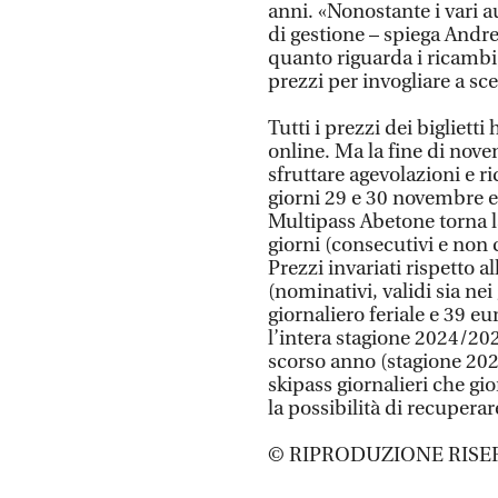
anni. «Nonostante i vari a
di gestione – spiega Andre
quanto riguarda i ricambi, 
prezzi per invogliare a sce
Tutti i prezzi dei bigliet
online. Ma la fine di nov
sfruttare agevolazioni e ri
giorni 29 e 30 novembre e
Multipass Abetone torna 
giorni (consecutivi e non co
Prezzi invariati rispetto a
(nominativi, validi sia nei 
giornaliero feriale e 39 eu
l’intera stagione 2024/20
scorso anno (stagione 2023
skipass giornalieri che gi
la possibilità di recupera
© RIPRODUZIONE RISE