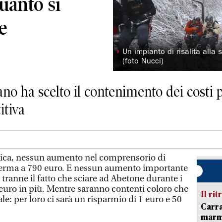
quanto si
e
◗
Un impianto di risalita alla
(foto Nucci)
cano ha scelto il contenimento dei costi 
tiva
ica, nessun aumento nel comprensorio di
 ferma a 790 euro. E nessun aumento importante
i tranne il fatto che sciare ad Abetone durante i
0 euro in più. Mentre saranno contenti coloro che
Il rit
ale: per loro ci sarà un risparmio di 1 euro e 50
Carra
marmo