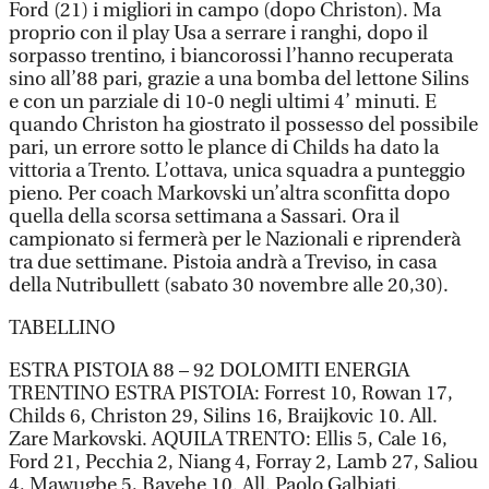
Ford (21) i migliori in campo (dopo Christon). Ma
proprio con il play Usa a serrare i ranghi, dopo il
sorpasso trentino, i biancorossi l’hanno recuperata
sino all’88 pari, grazie a una bomba del lettone Silins
e con un parziale di 10-0 negli ultimi 4’ minuti. E
quando Christon ha giostrato il possesso del possibile
pari, un errore sotto le plance di Childs ha dato la
vittoria a Trento. L’ottava, unica squadra a punteggio
pieno. Per coach Markovski un’altra sconfitta dopo
quella della scorsa settimana a Sassari. Ora il
campionato si fermerà per le Nazionali e riprenderà
tra due settimane. Pistoia andrà a Treviso, in casa
della Nutribullett (sabato 30 novembre alle 20,30).
TABELLINO
ESTRA PISTOIA 88 – 92 DOLOMITI ENERGIA
TRENTINO ESTRA PISTOIA: Forrest 10, Rowan 17,
Childs 6, Christon 29, Silins 16, Braijkovic 10. All.
Zare Markovski. AQUILA TRENTO: Ellis 5, Cale 16,
Ford 21, Pecchia 2, Niang 4, Forray 2, Lamb 27, Saliou
4, Mawugbe 5, Bayehe 10. All. Paolo Galbiati.