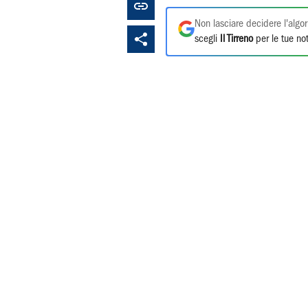
Non lasciare decidere l'algor
scegli
Il Tirreno
per le tue not