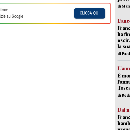
di Mar
itmo:
CLICCA QUI
izie su Google
L’an
Franc
ha fin
uscir
la su
di Pao
L'an
È mor
l’ann
Tosca
di Red
Dal n
Franc
bambi
pren