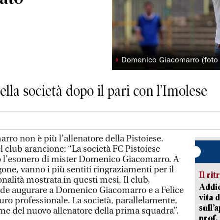
◗
Domenico Giacomarro (foto
ella società dopo il pari con l’Imolese
o non è più l’allenatore della Pistoiese.
el club arancione: “La società FC Pistoiese
l’esonero di mister Domenico Giacomarro. A
agone, vanno i più sentiti ringraziamenti per il
Il rit
onalità mostrata in questi mesi. Il club,
Addio
ende augurare a Domenico Giacomarro e a Felice
vita 
turo professionale. La società, parallelamente,
sull’
e del nuovo allenatore della prima squadra”.
prof,