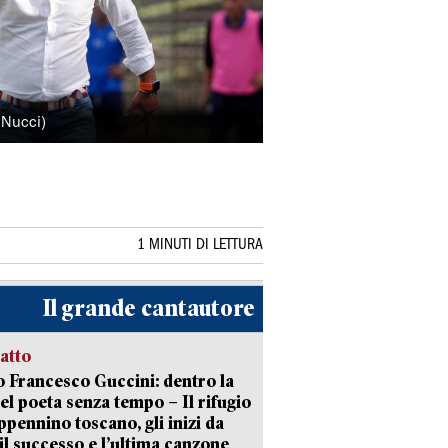
 Nucci)
1 MINUTI DI LETTURA
Il grande cantautore
ratto
 Francesco Guccini: dentro la
del poeta senza tempo – Il rifugio
appennino toscano, gli inizi da
 il successo e l’ultima canzone