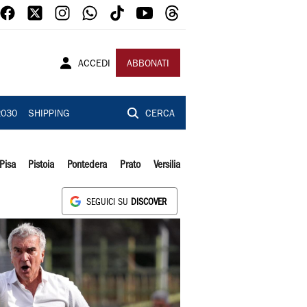
ACCEDI
ABBONATI
2030
SHIPPING
CERCA
Pisa
Pistoia
Pontedera
Prato
Versilia
SEGUICI SU
DISCOVER