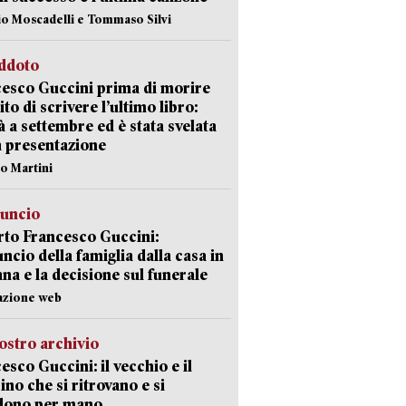
io Moscadelli e Tommaso Silvi
eddoto
esco Guccini prima di morire
ito di scrivere l’ultimo libro:
à a settembre ed è stata svelata
a presentazione
lo Martini
nuncio
to Francesco Guccini:
uncio della famiglia dalla casa in
na e la decisione sul funerale
azione web
ostro archivio
esco Guccini: il vecchio e il
no che si ritrovano e si
dono per mano