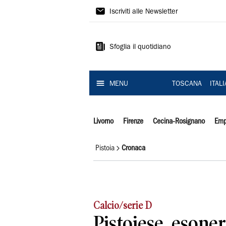
Il
Iscriviti alle Newsletter
Tirreno
Sfoglia il quotidiano
MENU
TOSCANA
ITAL
Livorno
Firenze
Cecina-Rosignano
Emp
Pistoia
Cronaca
Calcio/serie D
Pistoiese, esone