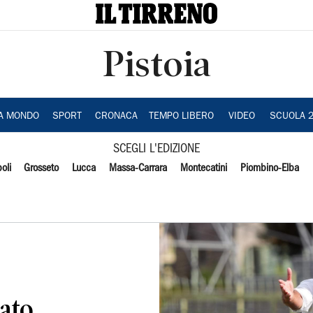
Pistoia
IA MONDO
SPORT
CRONACA
TEMPO LIBERO
VIDEO
SCUOLA 
SCEGLI L'EDIZIONE
oli
Grosseto
Lucca
Massa-Carrara
Montecatini
Piombino-Elba
rato