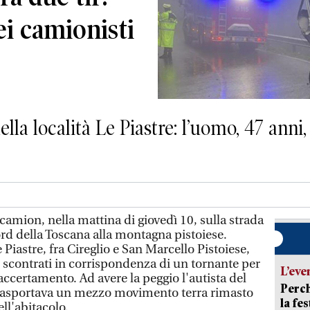
i camionisti
ella località Le Piastre: l’uomo, 47 anni
amion, nella mattina di giovedì 10, sulla strada
nord della Toscana alla montagna pistoiese.
e Piastre, fra Cireglio e San Marcello Pistoiese,
 scontrati in corrispondenza di un tornante per
L’eve
accertamento. Ad avere la peggio l'autista del
Perch
trasportava un mezzo movimento terra rimasto
la fe
ell'abitacolo.