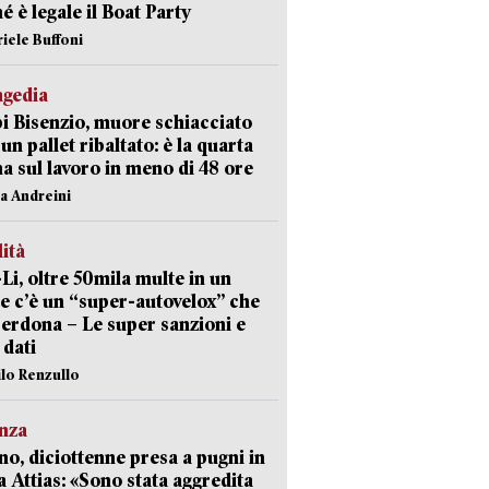
é è legale il Boat Party
riele Buffoni
agedia
 Bisenzio, muore schiacciato
 un pallet ribaltato: è la quarta
ma sul lavoro in meno di 48 ore
na Andreini
lità
-Li, oltre 50mila multe in un
e c’è un “super-autovelox” che
erdona – Le super sanzioni e
i dati
ilo Renzullo
nza
no, diciottenne presa a pugni in
a Attias: «Sono stata aggredita