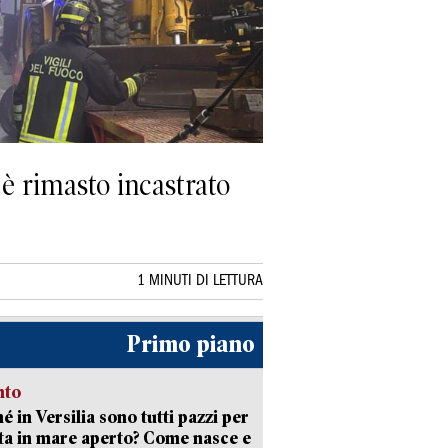
, è rimasto incastrato
1 MINUTI DI LETTURA
Primo piano
nto
é in Versilia sono tutti pazzi per
sta in mare aperto? Come nasce e