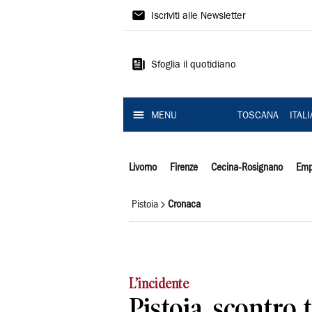
Il
Iscriviti alle Newsletter
Tirreno
Sfoglia il quotidiano
MENU
TOSCANA
ITAL
Livorno
Firenze
Cecina-Rosignano
Emp
Pistoia
Cronaca
L’incidente
Pistoia, scontro t