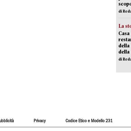
scopo
di Red
La st
Casa 
resta
della
della
di Red
ubblicità
Privacy
Codice Etico e Modello 231