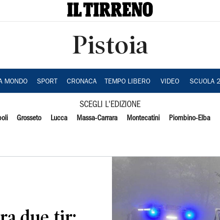
Pistoia
IA MONDO
SPORT
CRONACA
TEMPO LIBERO
VIDEO
SCUOLA 
SCEGLI L'EDIZIONE
oli
Grosseto
Lucca
Massa-Carrara
Montecatini
Piombino-Elba
ra due tir: