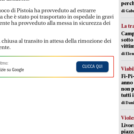
perch
fuoco di Pistoia ha provveduto ad estrarre
di Gab
a che è stato poi trasportato in ospedale in gravi
nte ha provveduto alla messa in sicurezza dei
La tr
Campi
sotto
a chiusa al transito in attesa della rimozione dei
vitti
dente.
di Ele
itmo:
CLICCA QUI
Viabi
izie su Google
Fi-Pi
anno 
non p
tutti 
di Dan
Viole
Livor
piazz