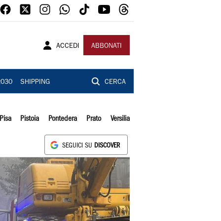
ACCEDI
ABBONATI
2030
SHIPPING
CERCA
Pisa
Pistoia
Pontedera
Prato
Versilia
SEGUICI SU
DISCOVER