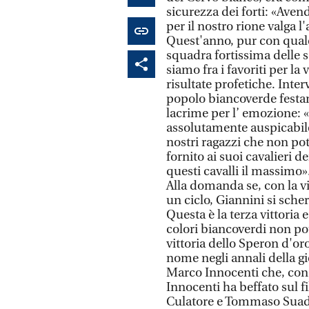
sicurezza dei forti: «Aven
per il nostro rione valga l
Quest'anno, pur con qua
squadra fortissima delle s
siamo fra i favoriti per la 
risultate profetiche. Interv
popolo biancoverde festan
lacrime per l’ emozione: 
assolutamente auspicabile.
nostri ragazzi che non pot
fornito ai suoi cavalieri d
questi cavalli il massimo»
Alla domanda se, con la vi
un ciclo, Giannini si scher
Questa è la terza vittoria e
colori biancoverdi non po
vittoria dello Speron d'oro
nome negli annali della gio
Marco Innocenti che, con 
Innocenti ha beffato sul fi
Culatore e Tommaso Suado