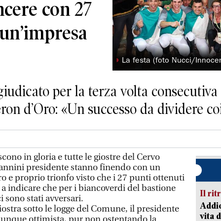
ncere con 27
 un’impresa
◗
La festa (foto Nucci/Innocen
iudicato per la terza volta consecutiva la
eron d’Oro: «Un successo da dividere c
scono in gloria e tutte le giostre del Cervo
annini presidente stanno finendo con un
o e proprio trionfo visto che i 27 punti ottenuti
a indicare che per i biancoverdi del bastione
Il rit
i sono stati avversari.
Addio
iostra sotto le logge del Comune, il presidente
vita 
munque ottimista, pur non ostentando la