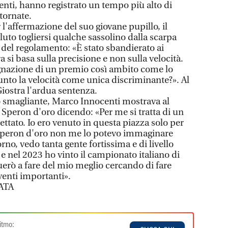
enti, hanno registrato un tempo più alto di
tornate.
l'affermazione del suo giovane pupillo, il
uto togliersi qualche sassolino dalla scarpa
 del regolamento: «È stato sbandierato ai
a si basa sulla precisione e non sulla velocità.
egnazione di un premio così ambito come lo
nto la velocità come unica discriminante?». Al
iostra l'ardua sentenza.
o smagliante, Marco Innocenti mostrava al
 Speron d'oro dicendo: «Per me si tratta di un
ettato. Io ero venuto in questa piazza solo per
o Speron d'oro non me lo potevo immaginare
o, vedo tanta gente fortissima e di livello
 e nel 2023 ho vinto il campionato italiano di
rò a fare del mio meglio cercando di fare
eventi importanti».
ATA
itmo: