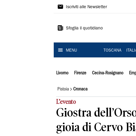
Il
Iscriviti alle Newsletter
Tirreno
Sfoglia il quotidiano
MENU
TOSCANA
ITAL
Livorno
Firenze
Cecina-Rosignano
Emp
Pistoia
Cronaca
L’evento
Giostra dell’Orso 
gioia di Cervo B