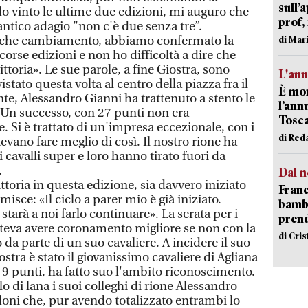
sull’
do vinto le ultime due edizioni, mi auguro che
prof,
'antico adagio "non c'è due senza tre”.
lche cambiamento, abbiamo confermato la
di Mar
corse edizioni e non ho difficoltà a dire che
vittoria». Le sue parole, a fine Giostra, sono
L'an
istato questa volta al centro della piazza fra il
È mor
te, Alessandro Gianni ha trattenuto a stento le
l’ann
«Un successo, con 27 punti non era
Tosca
 Si è trattato di un'impresa eccezionale, con i
di Red
evano fare meglio di così. Il nostro rione ha
ei cavalli super e loro hanno tirato fuori da
.
Dal n
ttoria in questa edizione, sia davvero iniziato
Franc
misce: «Il ciclo a parer mio è già iniziato.
bambi
 starà a noi farlo continuare». La serata per i
pren
teva avere coronamento migliore se non con la
di Cri
 da parte di un suo cavaliere. A incidere il suo
stra è stato il giovanissimo cavaliere di Agliana
9 punti, ha fatto suo l'ambito riconoscimento.
lo di lana i suoi colleghi di rione Alessandro
ni che, pur avendo totalizzato entrambi lo