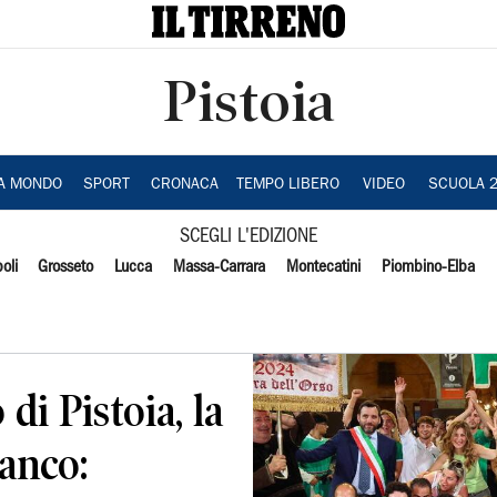
Pistoia
IA MONDO
SPORT
CRONACA
TEMPO LIBERO
VIDEO
SCUOLA 
SCEGLI L'EDIZIONE
oli
Grosseto
Lucca
Massa-Carrara
Montecatini
Piombino-Elba
di Pistoia, la
ianco: