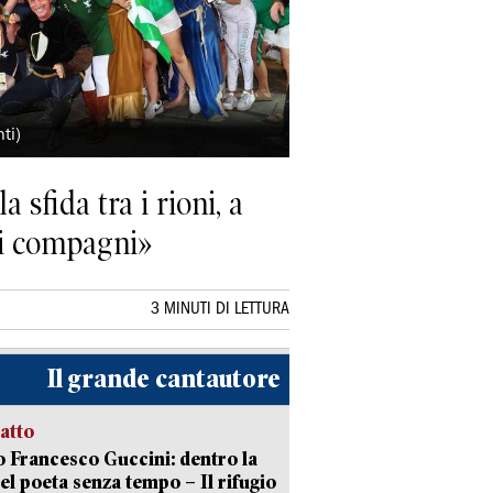
ti)
 sfida tra i rioni, a
oi compagni»
3 MINUTI DI LETTURA
Il grande cantautore
ratto
 Francesco Guccini: dentro la
del poeta senza tempo – Il rifugio