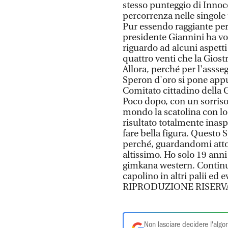
stesso punteggio di Innoc
percorrenza nelle singole 
Pur essendo raggiante per 
presidente Giannini ha vol
riguardo ad alcuni aspetti
quattro venti che la Giostr
Allora, perché per l'asss
Speron d'oro si pone appu
Comitato cittadino della G
Poco dopo, con un sorris
mondo la scatolina con lo
risultato totalmente inasp
fare bella figura. Quest
perché, guardandomi attorn
altissimo. Ho solo 19 anni
gimkana western. Continue
capolino in altri palii ed 
RIPRODUZIONE RISERV
Non lasciare decidere l'algor