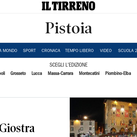
Pistoia
IA MONDO
SPORT
CRONACA
TEMPO LIBERO
VIDEO
SCUOLA 
SCEGLI L'EDIZIONE
oli
Grosseto
Lucca
Massa-Carrara
Montecatini
Piombino-Elba
 Giostra