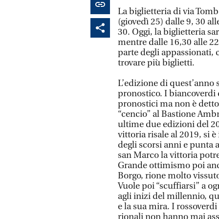
La biglietteria di via Tom
(giovedì 25) dalle 9, 30 al
30. Oggi, la biglietteria sa
mentre dalle 16,30 alle 22
parte degli appassionati, c
trovare più biglietti.
L’edizione di quest’anno 
pronostico. I biancoverdi
pronostici ma non è detto 
“cencio” al Bastione Ambr
ultime due edizioni del 20
vittoria risale al 2019, si
degli scorsi anni e punta a
san Marco la vittoria po
Grande ottimismo poi anche
Borgo, rione molto vissuto
Vuole poi “scuffiarsi” a o
agli inizi del millennio, 
e la sua mira. I rossoverd
rionali non hanno mai assa