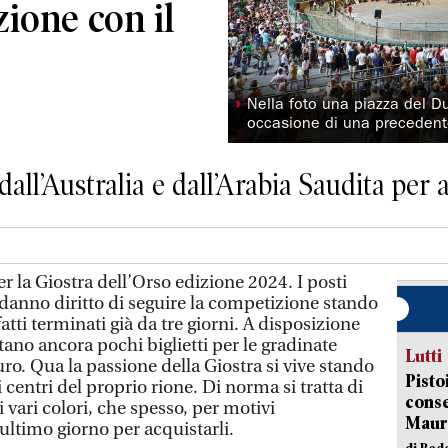
zione con il
◗
Nella foto una piazza del D
occasione di una precedente
dall’Australia e dall’Arabia Saudita per a
r la Giostra dell’Orso edizione 2024. I posti
danno diritto di seguire la competizione stando
atti terminati già da tre giorni. A disposizione
stano ancora pochi biglietti per le gradinate
Lutti
uro. Qua la passione della Giostra si vive stando
Pisto
 centri del proprio rione. Di norma si tratta di
conse
i vari colori, che spesso, per motivi
Mauro
ultimo giorno per acquistarli.
di Red