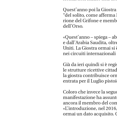
Quest’anno poi la Giostra
“del solito, come afferma
rione del Grifone e membr
dell’Orso.
«Quest’anno – spiega – ab
e dall’Arabia Saudita, olt
Uniti. La Giostra ormai si 
nei circuiti internazionali
Già da ieri quindi si è reg
le strutture ricettive citt
la giostra contribuisce orm
entrata per il Luglio pistoi
Coloro che invece la segu
manifestazione ha assunto
ancora il membro del com
«L’introduzione, nel 2016,
ormai un dato acquisito. Q