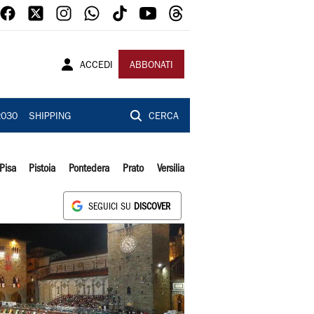
ACCEDI
ABBONATI
2030
SHIPPING
CERCA
Pisa
Pistoia
Pontedera
Prato
Versilia
SEGUICI SU
DISCOVER