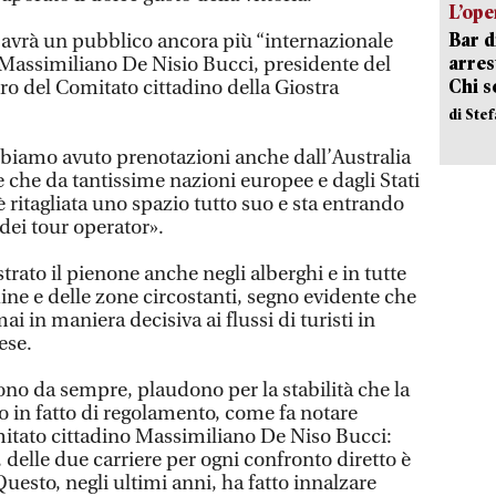
L’ope
Bar d
 avrà un pubblico ancora più “internazionale
arrest
 Massimiliano De Nisio Bucci, presidente del
Chi 
o del Comitato cittadino della Giostra
di Ste
biamo avuto prenotazioni anche dall’Australia
re che da tantissime nazioni europee e dagli Stati
è ritagliata uno spazio tutto suo e sta entrando
 dei tour operator».
istrato il pienone anche negli alberghi e in tutte
adine e delle zone circostanti, segno evidente che
ai in maniera decisiva ai flussi di turisti in
ese.
ono da sempre, plaudono per la stabilità che la
 in fatto di regolamento, come fa notare
itato cittadino Massimiliano De Niso Bucci:
 delle due carriere per ogni confronto diretto è
uesto, negli ultimi anni, ha fatto innalzare