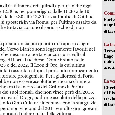
ba di Catilina resterà quindi aperta anche oggi
le 12,30 e, nel pomeriggio, dalle 16,30 alle 19,
Comm
rà dalle 9.30 alle 12,30 in via Tomba di Catilina,
Forte
 si sposterà in via Roma, per l’ultimo assalto da
acqui
he tuttavia corrono il serio rischio di non
di Luca
si preannuncia poi quanto mai aperta a ogni
La tr
 del Cervo Bianco sono leggermente favoriti nei
Trova
che riescano a portare ancora una volta il
Lago,
ogi di Porta Lucchese. Come è stato nelle
coinv
23 e del 2022. Il Leon d’Oro, la cui ultima
di Red
 è infatti assestato dopo il profondo rinnovamento
 tornare protagonista. Per i giallorossi di Porta
La ve
trebbe non essere assolutamente una chimera.
 fra i biancorossi del Grifone di Porta al
Check
 dai suoi rionali, che non vince però dal 2016.
di Pis
gni costo il Drago, padrone assoluto della piazza
risch
quando Gino Culatore incantava con la sua grazia
di Lor
i però non vincono dal 2011 e moltissimi giovani
porato il dolce gusto della vittoria.