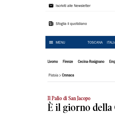
Il
Iscriviti alle Newsletter
Tirreno
Sfoglia il quotidiano
MENU
TOSCANA
ITAL
Livorno
Firenze
Cecina-Rosignano
Emp
Pistoia
Cronaca
Il Palio di San Jacopo
È il giorno della