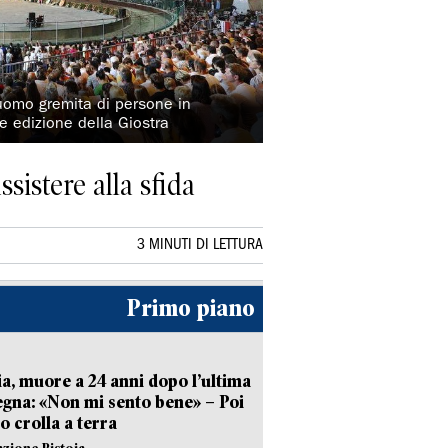
uomo gremita di persone in
 edizione della Giostra
ssistere alla sfida
3 MINUTI DI LETTURA
Primo piano
ia, muore a 24 anni dopo l’ultima
gna: «Non mi sento bene» – Poi
 crolla a terra
azione Pistoia