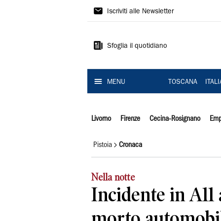
Il
Iscriviti alle Newsletter
Tirreno
Sfoglia il quotidiano
MENU
TOSCANA
ITAL
Livorno
Firenze
Cecina-Rosignano
Emp
Pistoia
Cronaca
Nella notte
Incidente in A11 
morto automobili