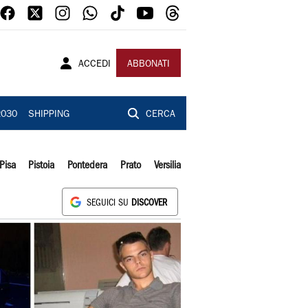
ACCEDI
ABBONATI
2030
SHIPPING
CERCA
Pisa
Pistoia
Pontedera
Prato
Versilia
SEGUICI SU
DISCOVER