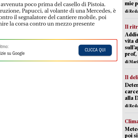
mie 
 avvenuta poco prima del casello di Pistoia.
uzione, Papucci, al volante di una Mercedes, è
di Red
ntro il segnalatore del cantiere mobile, poi
inire la corsa contro un mezzo presente
Il rit
Addio
vita 
sull’
itmo:
CLICCA QUI
prof,
izie su Google
di Mar
Il del
Deten
carce
alla 
di Red
Clima
Meteo
poi s