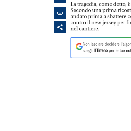
La tragedia, come detto, è
Secondo una prima ricostr
andato prima a sbattere co
contro il new jersey per f
nel cantiere.
Non lasciare decidere l'algor
scegli
Il Tirreno
per le tue not