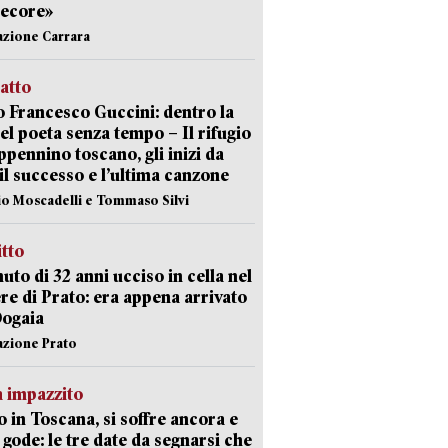
pecore»
azione Carrara
ratto
 Francesco Guccini: dentro la
del poeta senza tempo – Il rifugio
appennino toscano, gli inizi da
 il successo e l’ultima canzone
io Moscadelli e Tommaso Silvi
itto
uto di 32 anni ucciso in cella nel
re di Prato: era appena arrivato
Dogaia
azione Prato
 impazzito
 in Toscana, si soffre ancora e
i gode: le tre date da segnarsi che