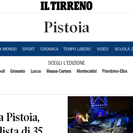
Pistoia
IA MONDO
SPORT
CRONACA
TEMPO LIBERO
VIDEO
SCUOLA 
SCEGLI L'EDIZIONE
oli
Grosseto
Lucca
Massa-Carrara
Montecatini
Piombino-Elba
a Pistoia,
sta di 35