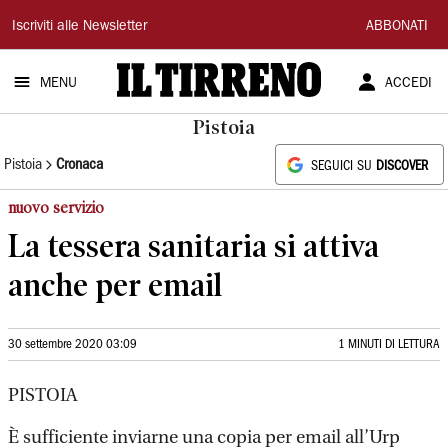
Il
Iscriviti alle Newsletter
ABBONATI
Tirreno
MENU
ACCEDI
Pistoia
Pistoia
Cronaca
SEGUICI SU
DISCOVER
nuovo servizio
La tessera sanitaria si attiva
anche per email
30 settembre 2020 03:09
1 MINUTI DI LETTURA
PISTOIA
È sufficiente inviarne una copia per email all’Urp