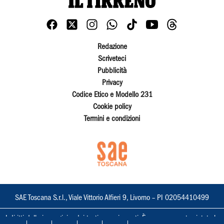
Redazione
Scriveteci
Pubblicità
Privacy
Codice Etico e Modello 231
Cookie policy
Termini e condizioni
SAE Toscana S.r.l., Viale Vittorio Alfieri 9, Livorno – PI 02054410499
I diritti delle immagini e dei testi sono riservati. È espressamente vietata la