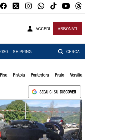
ACCEDI
ABBONATI
2030
SHIPPING
CERCA
Pisa
Pistoia
Pontedera
Prato
Versilia
SEGUICI SU
DISCOVER