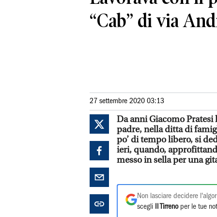
“Cab” di via And
27 settembre 2020 03:13
Da anni Giacomo Pratesi l
padre, nella ditta di fami
po’ di tempo libero, si d
ieri, quando, approfittando
messo in sella per una gita
Non lasciare decidere l'algor
scegli
Il Tirreno
per le tue not