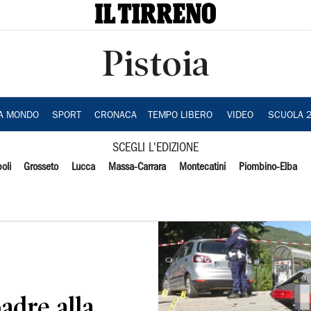
Pistoia
IA MONDO
SPORT
CRONACA
TEMPO LIBERO
VIDEO
SCUOLA 
SCEGLI L'EDIZIONE
oli
Grosseto
Lucca
Massa-Carrara
Montecatini
Piombino-Elba
adre alla