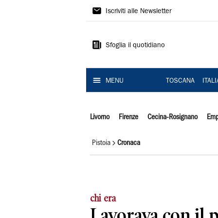
Il
Iscriviti alle Newsletter
Tirreno
Sfoglia il quotidiano
MENU
TOSCANA
ITAL
Livorno
Firenze
Cecina-Rosignano
Emp
Pistoia
Cronaca
chi era
Lavorava con il p