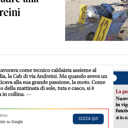
reini
avorava come tecnico caldaista assieme al
glia, la Cab di via Andreini. Ma quando aveva un
edicava alla sua grande passione, la moto. Come
 della mattinata di sole, tuta e casco, si è
La gu
 in collina.
—
Nuovo
in vi
funzi
itmo:
di Red
CLICCA QUI
izie su Google