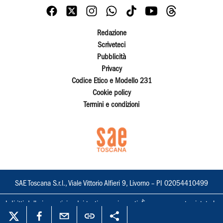
Redazione
Scriveteci
Pubblicità
Privacy
Codice Etico e Modello 231
Cookie policy
Termini e condizioni
SAE Toscana S.r.l., Viale Vittorio Alfieri 9, Livorno – PI 02054410499
I diritti delle immagini e dei testi sono riservati. È espressamente vietata la
loro riproduzione con qualsiasi mezzo e l'adattamento totale o parziale.