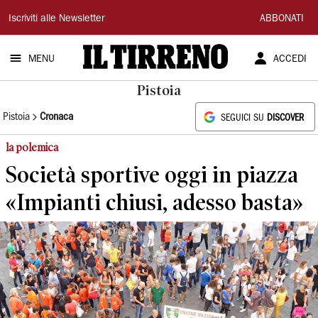
Il
Iscriviti alle Newsletter
ABBONATI
Tirreno
MENU
ACCEDI
Pistoia
Pistoia
Cronaca
SEGUICI SU
DISCOVER
la polemica
Società sportive oggi in piazza
«Impianti chiusi, adesso basta»